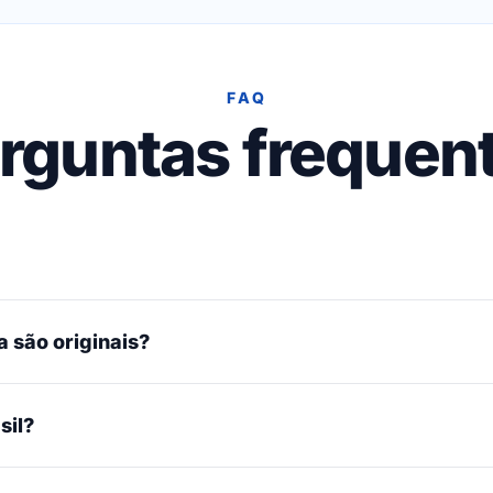
FAQ
rguntas frequen
 são originais?
sil?