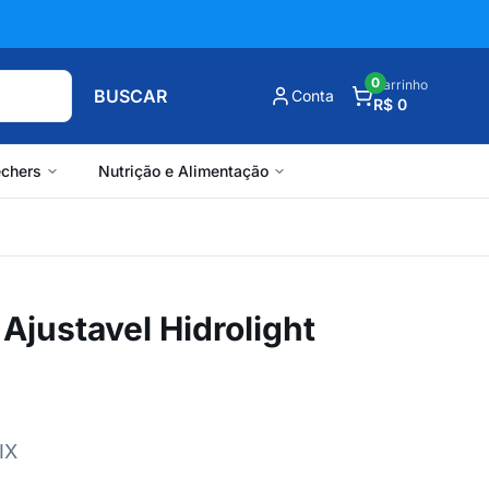
0
Carrinho
BUSCAR
Conta
R$ 0
chers
Nutrição e Alimentação
justavel Hidrolight
IX