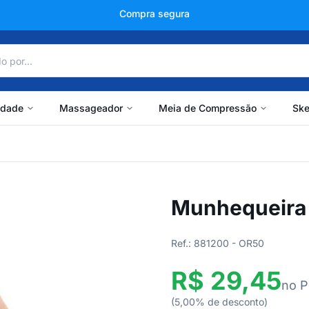
+150 mil avaliações
idade
Massageador
Meia de Compressão
Ske
Munhequeira A
Ref.: 881200 - OR50
R$ 29,45
no P
(5,00% de desconto)