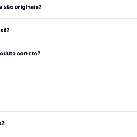
 são originais?
sil?
roduto correto?
s?