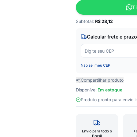
Ti
Subtotal:
R$
28,12
Calcular frete e prazo
Não sei meu CEP
Compartilhar produto
Disponível:
Em estoque
Produto pronto para envio
Envio para todo o
+
Brasil