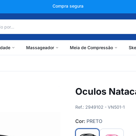
+150 mil avaliações
idade
Massageador
Meia de Compressão
Ske
Oculos Nataca
Ref.: 2949102 - VN501-1
Cor:
PRETO