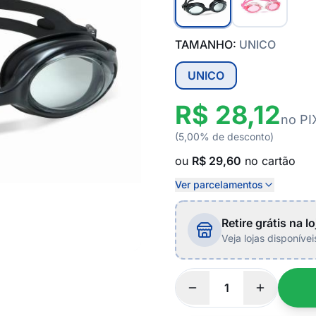
TAMANHO:
UNICO
UNICO
R$ 28,12
no PI
(5,00% de desconto)
ou
R$ 29,60
no cartão
Ver parcelamentos
Retire grátis na lo
Veja lojas disponíve