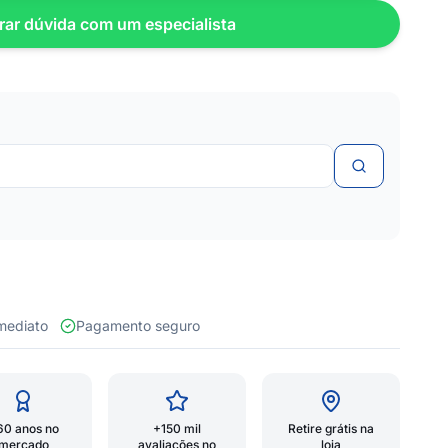
rar dúvida com um especialista
 imediato
Pagamento seguro
60 anos no
+150 mil
Retire grátis na
mercado
avaliações no
loja