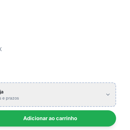
X
ja
is e prazos
Adicionar ao carrinho