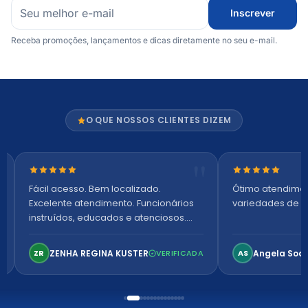
Inscrever
Receba promoções, lançamentos e dicas diretamente no seu e-mail.
O QUE NOSSOS CLIENTES DIZEM
Nota 5 de 5 estrelas
Nota 5 de 5 es
Fácil acesso. Bem localizado.
Ótimo atendime
Excelente atendimento. Funcionários
variedades de p
instruídos, educados e atenciosos.
Ambiente arejado, espaçoso e
confortável. Perfeito!
ZENHA REGINA KUSTER
Angela Soa
ZR
VERIFICADA
AS