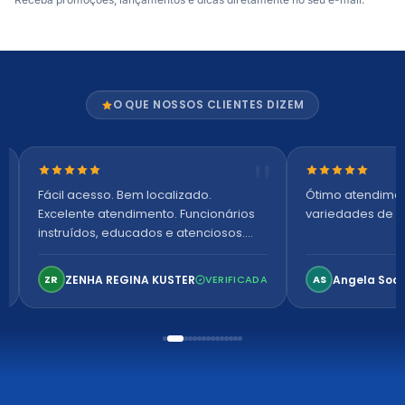
O QUE NOSSOS CLIENTES DIZEM
Nota 5 de 5 estrelas
Nota 5 de 5 es
Fácil acesso. Bem localizado.
Ótimo atendime
Excelente atendimento. Funcionários
variedades de p
instruídos, educados e atenciosos.
Ambiente arejado, espaçoso e
confortável. Perfeito!
ZENHA REGINA KUSTER
Angela Soa
ZR
VERIFICADA
AS