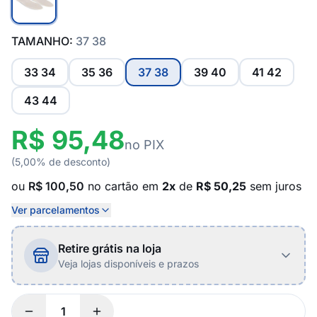
TAMANHO:
37 38
33 34
35 36
37 38
39 40
41 42
43 44
R$ 95,48
no PIX
(5,00% de desconto)
ou
R$ 100,50
no cartão em
2x
de
R$ 50,25
sem juros
Ver parcelamentos
Retire grátis na loja
Veja lojas disponíveis e prazos