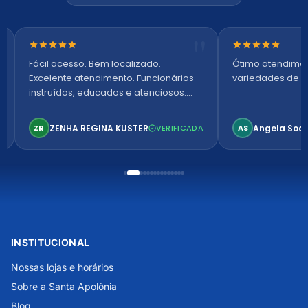
Nota 5 de 5 estrelas
Nota 5 de 5 es
Fácil acesso. Bem localizado.
Ótimo atendime
Excelente atendimento. Funcionários
variedades de p
instruídos, educados e atenciosos.
Ambiente arejado, espaçoso e
confortável. Perfeito!
ZENHA REGINA KUSTER
Angela Soa
ZR
VERIFICADA
AS
INSTITUCIONAL
Nossas lojas e horários
Sobre a Santa Apolônia
Blog