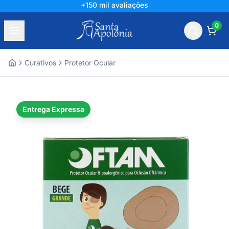
+150 mil avaliações
0
Curativos
Protetor Ocular
Home
Entrega Expressa