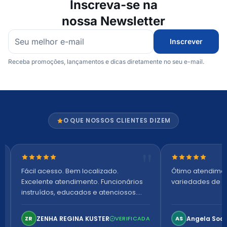
Inscreva-se na
nossa Newsletter
Inscrever
Receba promoções, lançamentos e dicas diretamente no seu e-mail.
O QUE NOSSOS CLIENTES DIZEM
Nota 5 de 5 estrelas
Nota 5 de 5 es
Fácil acesso. Bem localizado.
Ótimo atendime
Excelente atendimento. Funcionários
variedades de p
instruídos, educados e atenciosos.
Ambiente arejado, espaçoso e
confortável. Perfeito!
ZENHA REGINA KUSTER
Angela Soa
ZR
VERIFICADA
AS