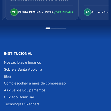
Ambiente arejado, espaçoso e
confortável. Perfeito!
ZENHA REGINA KUSTER
Angela Soa
ZR
VERIFICADA
AS
INSTITUCIONAL
Nossas lojas e horários
Sobre a Santa Apolônia
Blog
Como escolher a meia de compressão
Aluguel de Equipamentos
Cuidado Domiciliar
Tecnologias Skechers