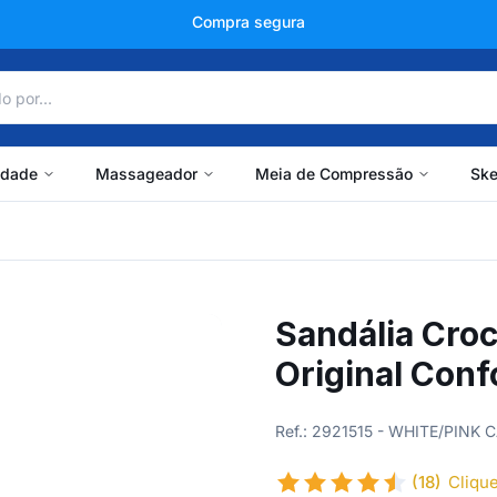
+150 mil avaliações
idade
Massageador
Meia de Compressão
Ske
Sandália Cro
Original Conf
Ref.: 2921515 - WHITE/PINK
(18)
Clique