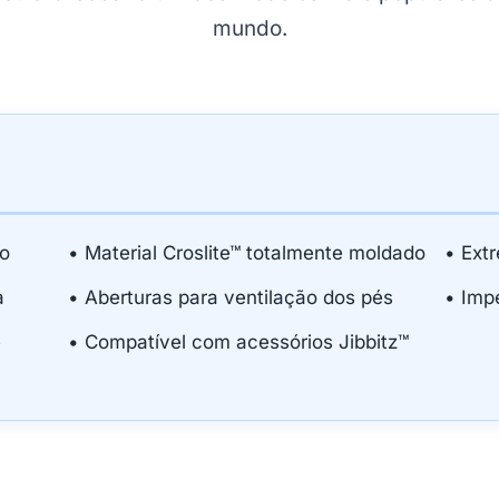
mundo.
no
• Material Croslite™ totalmente moldado
• Ext
a
• Aberturas para ventilação dos pés
• Imp
e
• Compatível com acessórios Jibbitz™