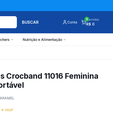
0
Carrinho
BUSCAR
Conta
R$ 0
chers
Nutrição e Alimentação
cs Crocband 11016 Feminina
ortável
 CARAMEL
 e veja!