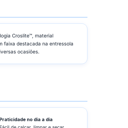
gia Croslite™, material
m faixa destacada na entressola
iversas ocasiões.
Praticidade no dia a dia
Fácil de calçar, limpar e secar,