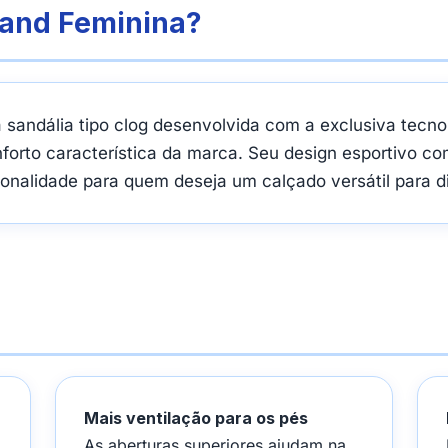
band Feminina?
andália tipo clog desenvolvida com a exclusiva tecnolo
orto característica da marca. Seu design esportivo co
cionalidade para quem deseja um calçado versátil para d
Mais ventilação para os pés
As aberturas superiores ajudam na