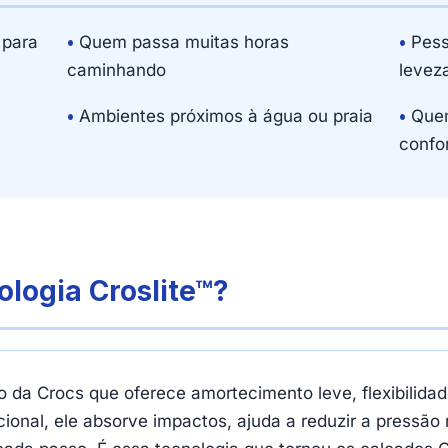
 para
•
Quem passa muitas horas
•
Pess
caminhando
levez
•
Ambientes próximos à água ou praia
•
Quem
confor
logia Croslite™?
o da Crocs que oferece amortecimento leve, flexibilidad
onal, ele absorve impactos, ajuda a reduzir a pressão