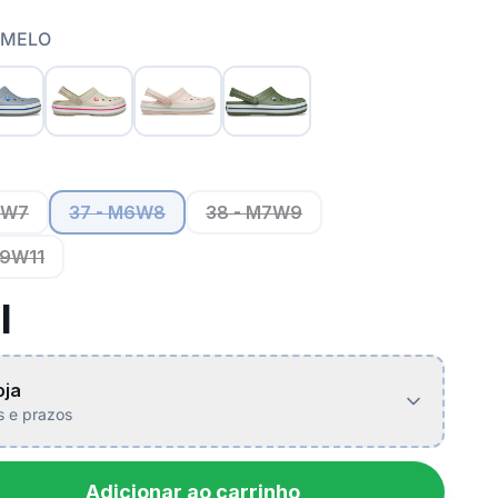
AMELO
5W7
37 - M6W8
38 - M7W9
M9W11
l
oja
is e prazos
Adicionar ao carrinho