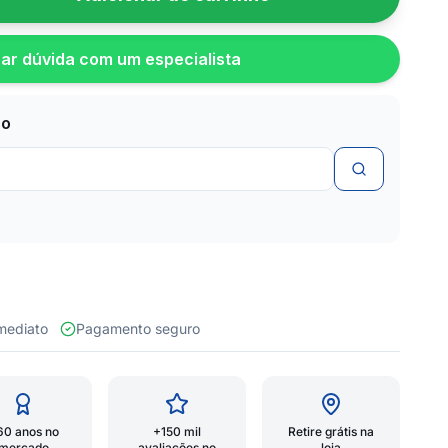
rar dúvida com um especialista
zo
 imediato
Pagamento seguro
60 anos no
+150 mil
Retire grátis na
mercado
avaliações no
loja