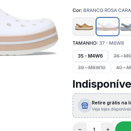
Cor:
BRANCO ROSA CAR
TAMANHO:
37 - M6W8
35 - M4W6
36 - M
39 - M8W10
40 - 
Indisponíve
Retire grátis na l
Veja lojas disponíve