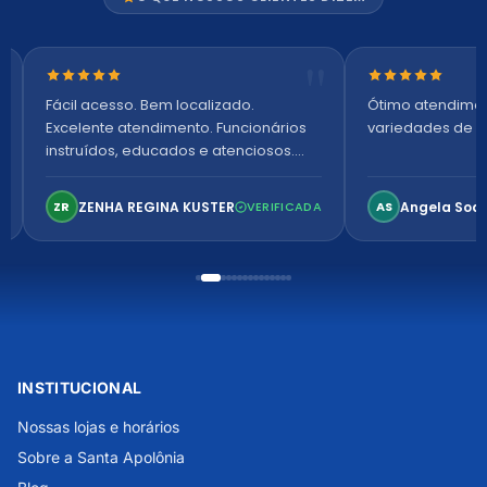
Nota 5 de 5 estrelas
Nota 5 de 5 es
Fácil acesso. Bem localizado.
Ótimo atendime
Excelente atendimento. Funcionários
variedades de p
instruídos, educados e atenciosos.
Ambiente arejado, espaçoso e
confortável. Perfeito!
ZENHA REGINA KUSTER
Angela Soa
ZR
VERIFICADA
AS
INSTITUCIONAL
Nossas lojas e horários
Sobre a Santa Apolônia