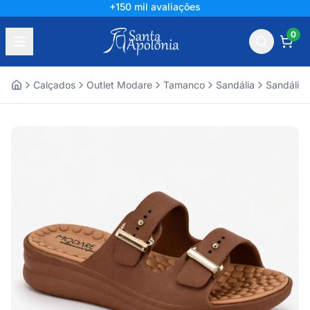
+150 mil avaliações
0
Calçados
Outlet Modare
Tamanco
Sandália
Sandália
Home