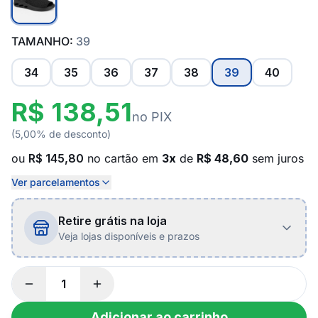
TAMANHO:
39
34
35
36
37
38
39
40
R$ 138,51
no PIX
(5,00% de desconto)
ou
R$ 145,80
no cartão em
3x
de
R$ 48,60
sem juros
Ver parcelamentos
Retire grátis na loja
Veja lojas disponíveis e prazos
Adicionar ao carrinho