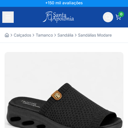
+150 mil avaliações
0
Calçados
Tamanco
Sandália
Sandálias Modare
Home