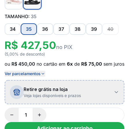
TAMANHO:
35
34
35
36
37
38
39
40
R$ 427,50
no PIX
(5,00% de desconto)
ou
R$ 450,00
no cartão em
6x
de
R$ 75,00
sem juros
Ver parcelamentos
Retire grátis na loja
Veja lojas disponíveis e prazos
Adicionar ao carrinho