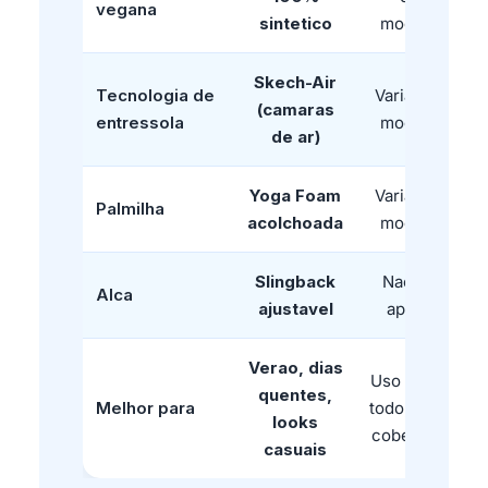
vegana
sintetico
modelo
Skech-Air
Tecnologia de
Varia por
(camaras
entressola
modelo
de ar)
Yoga Foam
Varia por
Palmilha
acolchoada
modelo
Slingback
Nao se
Alca
ajustavel
aplica
Verao, dias
Uso o ano
quentes,
Melhor para
todo, mais
looks
cobertura
casuais