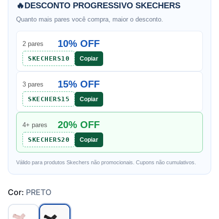
🔥
DESCONTO PROGRESSIVO SKECHERS
Quanto mais pares você compra, maior o desconto.
10% OFF
2 pares
SKECHERS10
Copiar
15% OFF
3 pares
SKECHERS15
Copiar
20% OFF
4+ pares
SKECHERS20
Copiar
Válido para produtos Skechers não promocionais. Cupons não cumulativos.
Cor:
PRETO