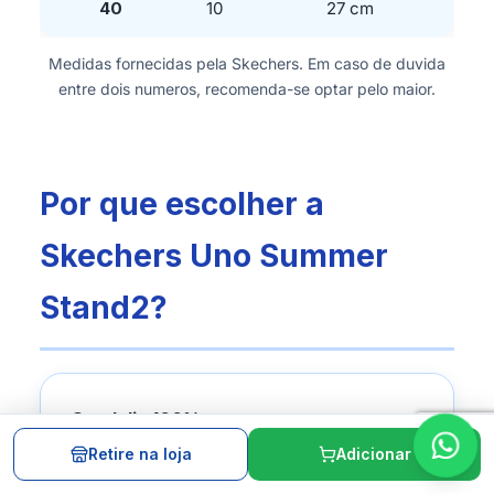
40
10
27 cm
Medidas fornecidas pela Skechers. Em caso de duvida
entre dois numeros, recomenda-se optar pelo maior.
Por que escolher a
Skechers Uno Summer
Stand2?
Sandalia 100% vegana
Fabricada sem nenhum material de
Retire na loja
Adicionar
origem animal, atende consumidoras que