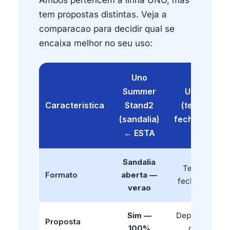
Ambos pertencem a linha UNO, mas
tem propostas distintas. Veja a
comparacao para decidir qual se
encaixa melhor no seu uso:
Uno
Summer
Uno
Caracteristica
Stand2
(tenis
(sandalia)
fechado)
← ESTA
Sandalia
Tenis
Formato
aberta —
fechado
verao
Sim —
Depende
Proposta
100%
do