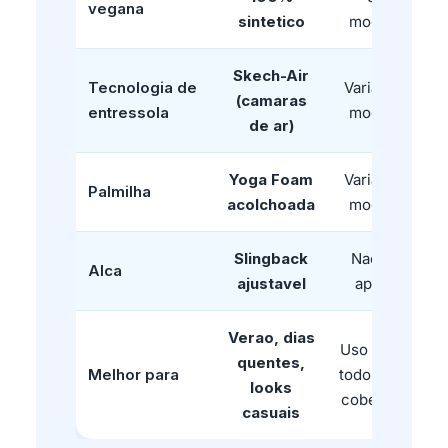
vegana
sintetico
modelo
Skech-Air
Tecnologia de
Varia por
(camaras
entressola
modelo
de ar)
Yoga Foam
Varia por
Palmilha
acolchoada
modelo
Slingback
Nao se
Alca
ajustavel
aplica
Verao, dias
Uso o ano
quentes,
Melhor para
todo, mais
looks
cobertura
casuais