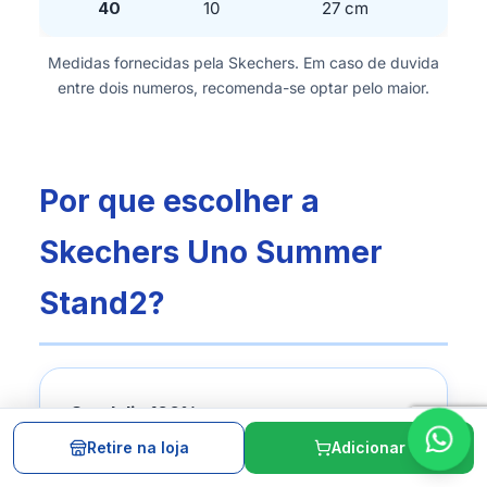
40
10
27 cm
Medidas fornecidas pela Skechers. Em caso de duvida
entre dois numeros, recomenda-se optar pelo maior.
Por que escolher a
Skechers Uno Summer
Stand2?
Sandalia 100% vegana
Fabricada sem nenhum material de
Retire na loja
Adicionar
origem animal, atende consumidoras que