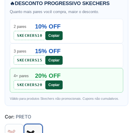
🔥
DESCONTO PROGRESSIVO SKECHERS
Quanto mais pares você compra, maior o desconto.
10% OFF
2 pares
SKECHERS10
Copiar
15% OFF
3 pares
SKECHERS15
Copiar
20% OFF
4+ pares
SKECHERS20
Copiar
Válido para produtos Skechers não promocionais. Cupons não cumulativos.
Cor:
PRETO