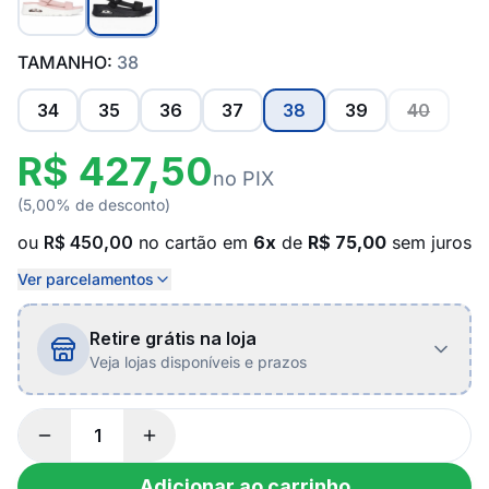
TAMANHO:
38
34
35
36
37
38
39
40
R$ 427,50
no PIX
(5,00% de desconto)
ou
R$ 450,00
no cartão em
6x
de
R$ 75,00
sem juros
Ver parcelamentos
Retire grátis na loja
Veja lojas disponíveis e prazos
Adicionar ao carrinho