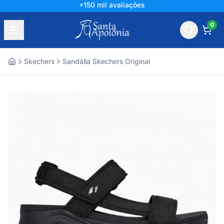
+150 mil avaliações
0
Skechers
Sandália Skechers Original
Home