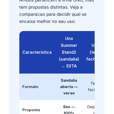
Ambos pertencem a linha UNO, mas
tem propostas distintas. Veja a
comparacao para decidir qual se
encaixa melhor no seu uso:
Uno
Summer
Uno
Caracteristica
Stand2
(tenis
(sandalia)
fechado)
← ESTA
Sandalia
Tenis
Formato
aberta —
fechado
verao
Sim —
Depende
Proposta
100%
do