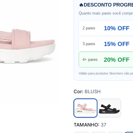
🔥
DESCONTO PROGRE
Quanto mais pares você compra
10% OFF
2 pares
15% OFF
3 pares
20% OFF
4+ pares
Válido para produtos Skechers não p
Cor:
BLUSH
TAMANHO:
37