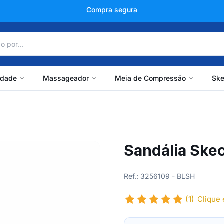
+150 mil avaliações
idade
Massageador
Meia de Compressão
Ske
Sandália Ske
Ref.: 3256109 - BLSH
(1)
Clique 