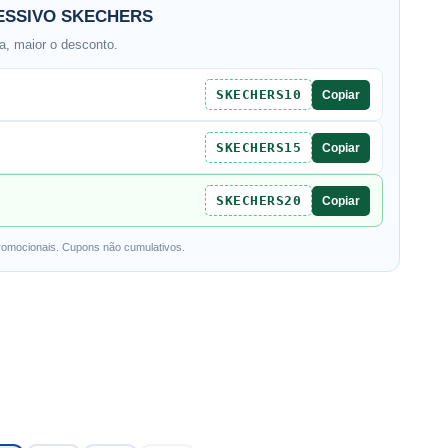
SSIVO SKECHERS
, maior o desconto.
SKECHERS10
Copiar
SKECHERS15
Copiar
SKECHERS20
Copiar
romocionais. Cupons não cumulativos.