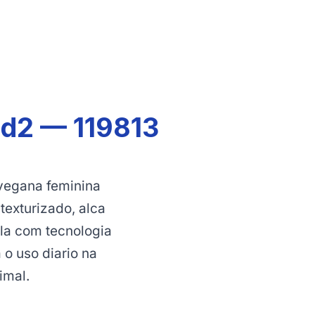
nd2 — 119813
vegana feminina
texturizado, alca
la com tecnologia
 o uso diario na
imal.