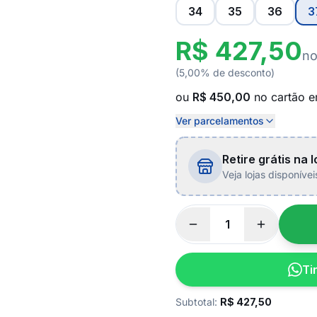
34
35
36
3
R$ 427,50
no
(5,00% de desconto)
ou
R$ 450,00
no cartão 
Ver parcelamentos
Retire grátis na l
Veja lojas disponíve
Ti
Subtotal:
R$
427,50