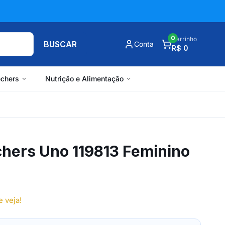
0
Carrinho
BUSCAR
Conta
R$ 0
chers
Nutrição e Alimentação
chers Uno 119813 Feminino
e veja!