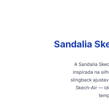
Sandalia Sk
A Sandalia Ske
inspirada na sil
slingback ajusta
Skech-Air — ide
temp