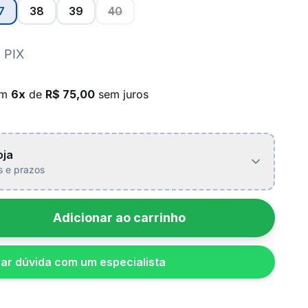
7
38
39
40
 PIX
em
6x
de
R$ 75,00
sem juros
oja
is e prazos
Adicionar ao carrinho
rar dúvida com um especialista