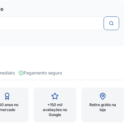
zo
 imediato
Pagamento seguro
60 anos no
+150 mil
Retire grátis na
mercado
avaliações no
loja
Google