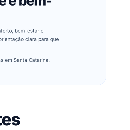
de e bem-
forto, bem-estar e
orientação clara para que
as em Santa Catarina,
tes