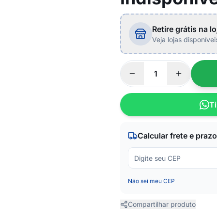
Retire grátis na lo
Veja lojas disponíve
Ti
Calcular frete e prazo
Não sei meu CEP
Compartilhar produto