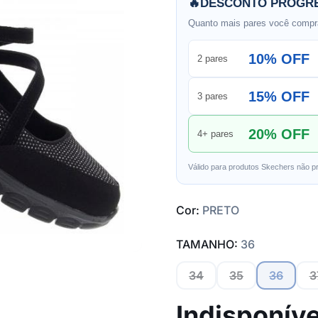
🔥
DESCONTO PROGRE
Quanto mais pares você compra
10% OFF
2 pares
15% OFF
3 pares
20% OFF
4+ pares
Válido para produtos Skechers não p
Cor:
PRETO
TAMANHO:
36
34
35
36
3
Indisponíve