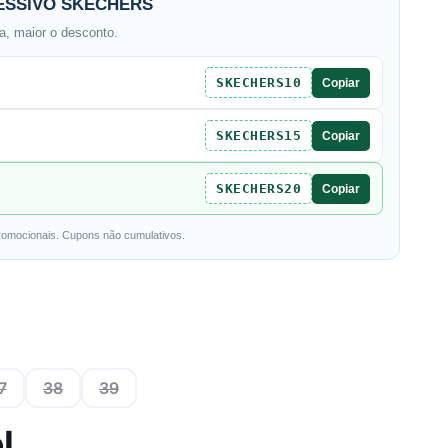
SSIVO SKECHERS
, maior o desconto.
SKECHERS10
Copiar
SKECHERS15
Copiar
SKECHERS20
Copiar
romocionais. Cupons não cumulativos.
7
38
39
l