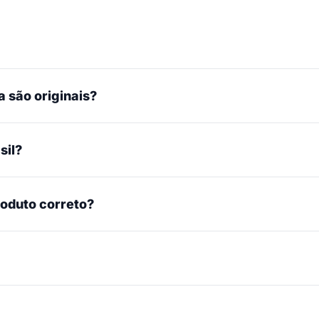
 são originais?
sil?
roduto correto?