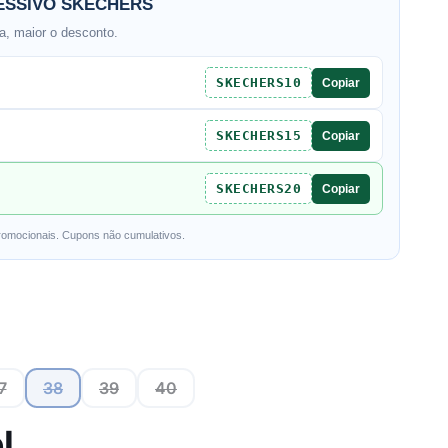
SSIVO SKECHERS
, maior o desconto.
SKECHERS10
Copiar
SKECHERS15
Copiar
SKECHERS20
Copiar
romocionais. Cupons não cumulativos.
7
38
39
40
l