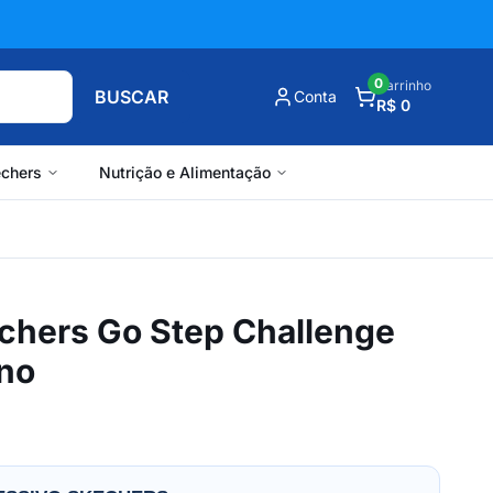
0
Carrinho
BUSCAR
Conta
R$ 0
chers
Nutrição e Alimentação
echers Go Step Challenge
no