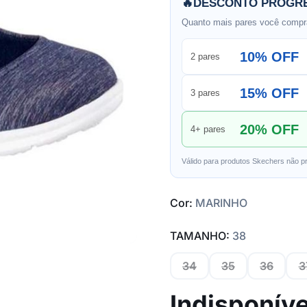
🔥
DESCONTO PROGRE
Quanto mais pares você compra
10% OFF
2 pares
15% OFF
3 pares
20% OFF
4+ pares
Válido para produtos Skechers não p
Cor:
MARINHO
TAMANHO:
38
34
35
36
3
Indisponíve