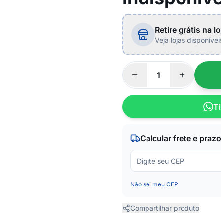
Retire grátis na lo
Veja lojas disponíve
Ti
Calcular frete e prazo
Não sei meu CEP
Compartilhar produto