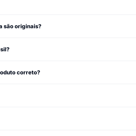
 são originais?
sil?
roduto correto?