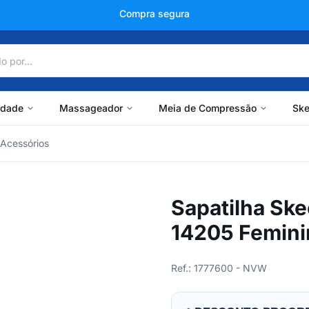
+150 mil avaliações
idade
Massageador
Meia de Compressão
Ske
Acessórios
Sapatilha Sk
14205 Femini
Ref.: 1777600 - NVW