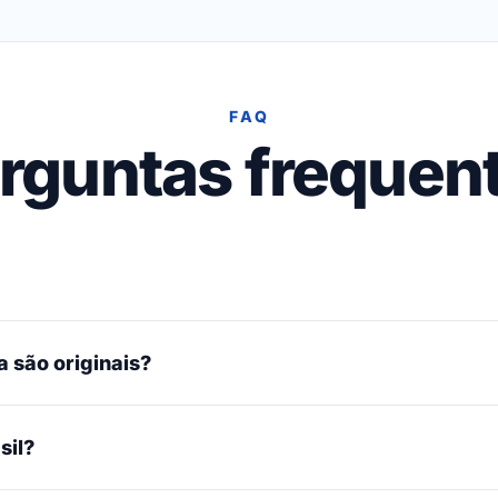
FAQ
rguntas frequen
 são originais?
sil?