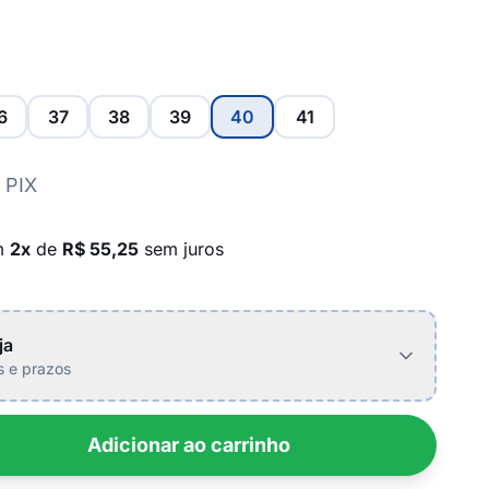
6
37
38
39
40
41
 PIX
m
2x
de
R$ 55,25
sem juros
ja
is e prazos
Adicionar ao carrinho