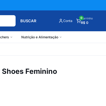
0
Carrinho
BUSCAR
Conta
R$ 0
chers
Nutrição e Alimentação
y Shoes Feminino