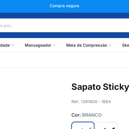
+150 mil avaliações
idade
Massageador
Meia de Compressão
Ske
Sapato Stick
Ref.: 1391800 - 1664
Cor:
BRANCO