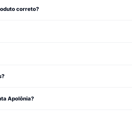
roduto correto?
s?
ta Apolônia?