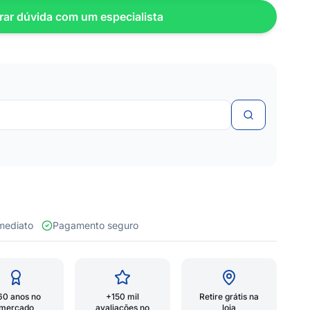
rar dúvida com um especialista
 imediato
Pagamento seguro
60 anos no
+150 mil
Retire grátis na
mercado
avaliações no
loja