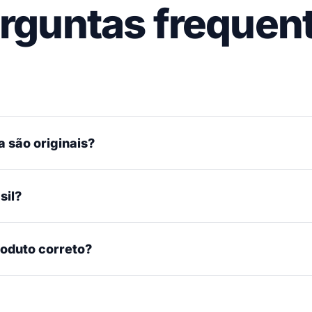
rguntas frequen
 são originais?
sil?
roduto correto?