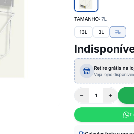
TAMANHO:
7L
13L
3L
7L
Indisponíve
Retire grátis na lo
Veja lojas disponíve
Ti
Calcular frete e prazo