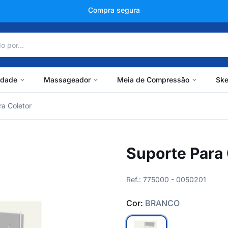
+150 mil avaliações
idade
Massageador
Meia de Compressão
Ske
ra Coletor
Suporte Para
Ref.: 775000 - 0050201
Cor:
BRANCO