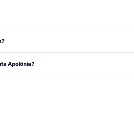
s?
ta Apolônia?