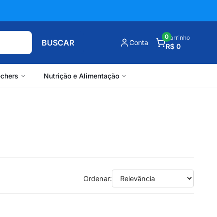
0
Carrinho
BUSCAR
Conta
R$ 0
chers
Nutrição e Alimentação
Ordenar: