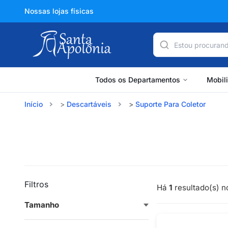
Nossas lojas físicas
Todos os Departamentos
Mobil
Início
Descartáveis
Suporte Para Coletor
Filtros
Há
1
resultado(s) no
Tamanho