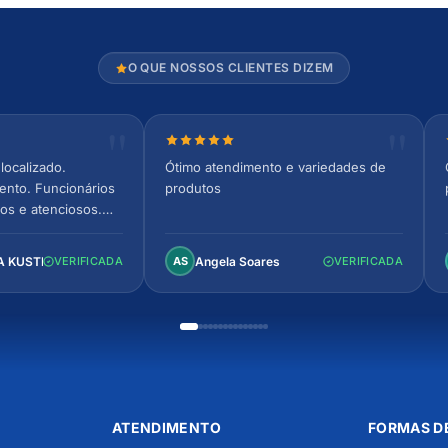
O QUE NOSSOS CLIENTES DIZEM
relas
Nota 5 de 5 estrelas
localizado.
Ótimo atendimento e variedades de
ento. Funcionários
produtos
os e atenciosos.
 espaçoso e
to!
A KUSTER
Angela Soares
VERIFICADA
AS
VERIFICADA
ATENDIMENTO
FORMAS D