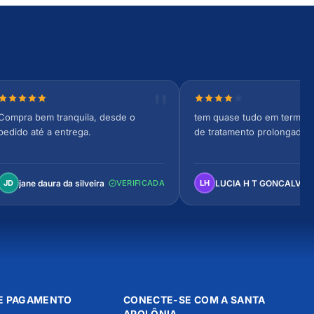
Nota 5 de 5 estrelas
Nota 4 de 5 estrelas
Compra bem tranquila, desde o
tem quase tudo em termos 
pedido até a entrega.
de tratamento prolongado
jane daura da silveira
LUCIA H T GONCALVES
JD
VERIFICADA
LH
E PAGAMENTO
CONECTE-SE COM A SANTA
APOLÔNIA