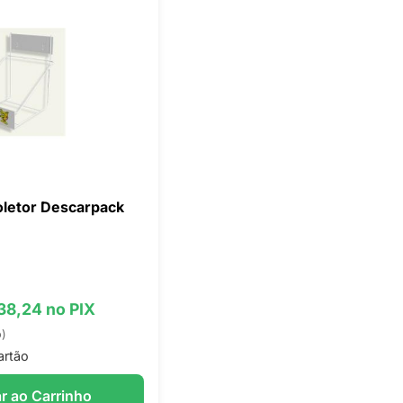
oletor Descarpack
 38,24 no PIX
o)
artão
r ao Carrinho