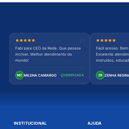
Nota 5 de 5 estrelas
Nota 5 de 5 est
Fabi para CEO da Rede. Que pessoa
Fácil acesso. Bem 
incrível. Melhor atendimento do
Excelente atendim
mundo!
instruídos, educad
Ambiente arejado,
confortável. Perfei
MILENA CAMARGO
ZENHA REGIN
MC
VERIFICADA
ZR
INSTITUCIONAL
AJUDA