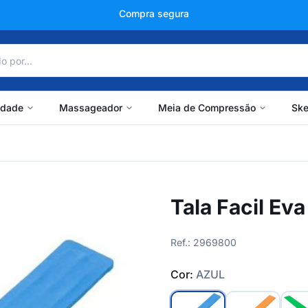
+150 mil avaliações
idade
Massageador
Meia de Compressão
Ske
Tala Facil Ev
Ref.: 2969800
Cor:
AZUL