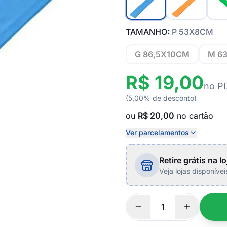
TAMANHO:
P 53X8CM
G 86,5X10CM
M 6
R$ 19,00
no P
(5,00% de desconto)
ou
R$ 20,00
no cartão
Ver parcelamentos
Retire grátis na lo
Veja lojas disponíve