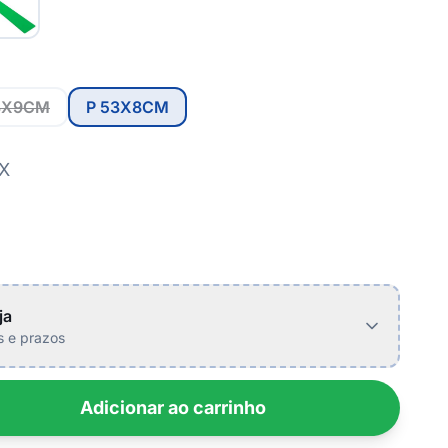
3X9CM
P 53X8CM
IX
ja
is e prazos
Adicionar ao carrinho