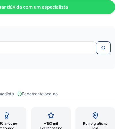
rar dúvida com um especialista
 imediato
Pagamento seguro
60 anos no
+150 mil
Retire grátis na
mercado
avaliações no
loja