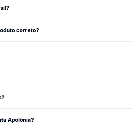
sil?
roduto correto?
s?
ta Apolônia?