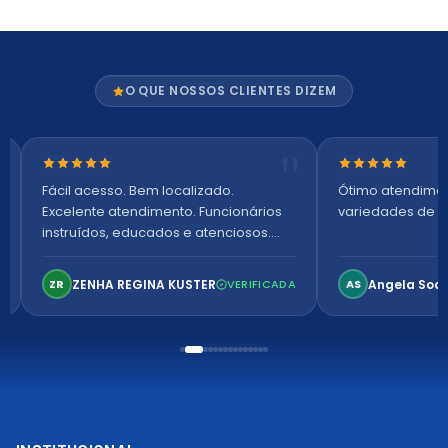
O QUE NOSSOS CLIENTES DIZEM
Nota 5 de 5 estrelas
Nota 5 de 5 es
Fácil acesso. Bem localizado.
Ótimo atendime
Excelente atendimento. Funcionários
variedades de p
instruídos, educados e atenciosos.
Ambiente arejado, espaçoso e
confortável. Perfeito!
ZENHA REGINA KUSTER
Angela Soa
ZR
VERIFICADA
AS