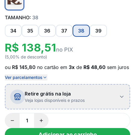
TAMANHO:
38
34
35
36
37
38
39
R$ 138,51
no PIX
(5,00% de desconto)
ou
R$ 145,80
no cartão em
3x
de
R$ 48,60
sem juros
Ver parcelamentos
Retire grátis na loja
Veja lojas disponíveis e prazos
Adicionar ao carrinho