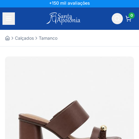
+150 mil avaliações
0
Calçados
Tamanco
Home