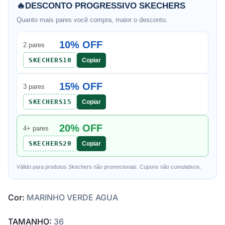
🔥
DESCONTO PROGRESSIVO SKECHERS
Quanto mais pares você compra, maior o desconto.
10% OFF
2 pares
SKECHERS10
Copiar
15% OFF
3 pares
SKECHERS15
Copiar
20% OFF
4+ pares
SKECHERS20
Copiar
Válido para produtos Skechers não promocionais. Cupons não cumulativos.
Cor:
MARINHO VERDE AGUA
TAMANHO:
36