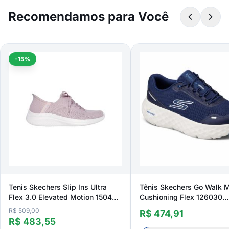
Recomendamos para Você
-15%
Tenis Skechers Slip Ins Ultra
Tênis Skechers Go Walk 
Flex 3.0 Elevated Motion 150457
Cushioning Flex 126030
Feminino
Feminino
R$ 509,00
R$ 474,91
R$ 483,55