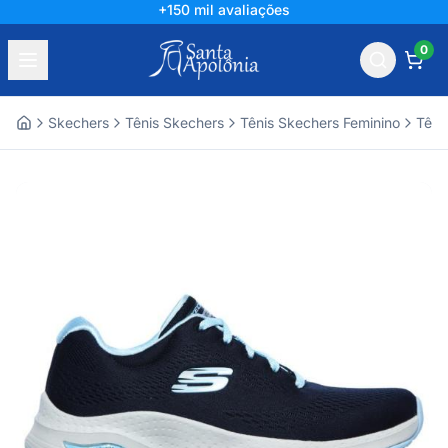
+150 mil avaliações
0
Skechers
Tênis Skechers
Tênis Skechers Feminino
Têni
Home