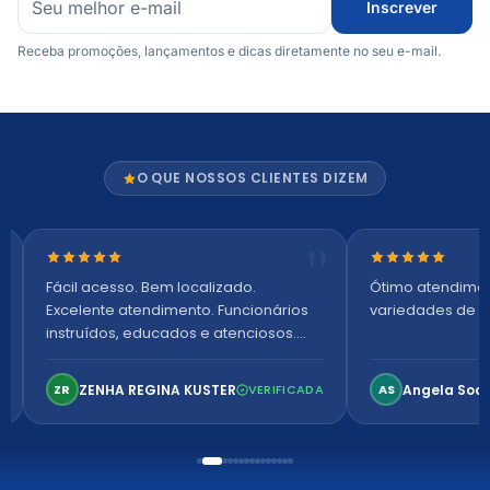
Inscrever
Receba promoções, lançamentos e dicas diretamente no seu e-mail.
O QUE NOSSOS CLIENTES DIZEM
Nota 5 de 5 estrelas
Nota 5 de 5 es
Fácil acesso. Bem localizado.
Ótimo atendime
Excelente atendimento. Funcionários
variedades de p
instruídos, educados e atenciosos.
Ambiente arejado, espaçoso e
confortável. Perfeito!
ZENHA REGINA KUSTER
Angela Soa
ZR
VERIFICADA
AS