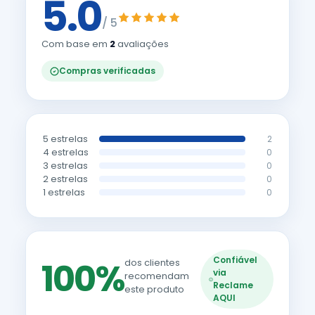
5.0
/ 5
Com base em
2
avaliações
Compras verificadas
5 estrelas
2
4 estrelas
0
3 estrelas
0
2 estrelas
0
1 estrelas
0
Confiável
100%
dos clientes
via
recomendam
Reclame
este produto
AQUI