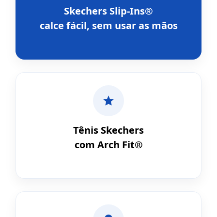
Skechers Slip-Ins®
calce fácil, sem usar as mãos
Tênis Skechers
com Arch Fit®