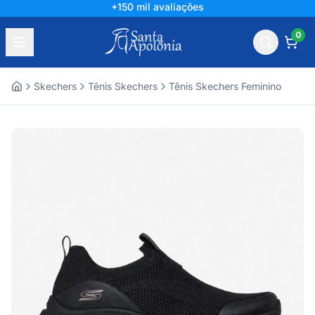
+150 mil avaliações
0
Skechers
Tênis Skechers
Tênis Skechers Feminino
Home