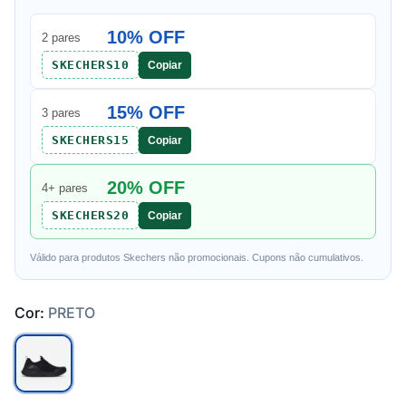
10% OFF
2 pares
SKECHERS10
Copiar
15% OFF
3 pares
SKECHERS15
Copiar
20% OFF
4+ pares
SKECHERS20
Copiar
Válido para produtos Skechers não promocionais. Cupons não cumulativos.
Cor:
PRETO