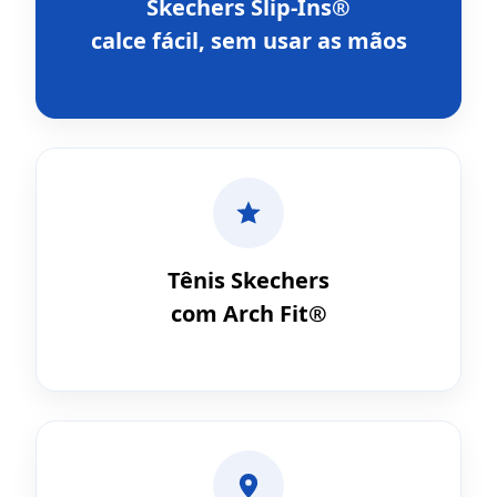
Skechers Slip-Ins®
calce fácil, sem usar as mãos
Tênis Skechers
com Arch Fit®