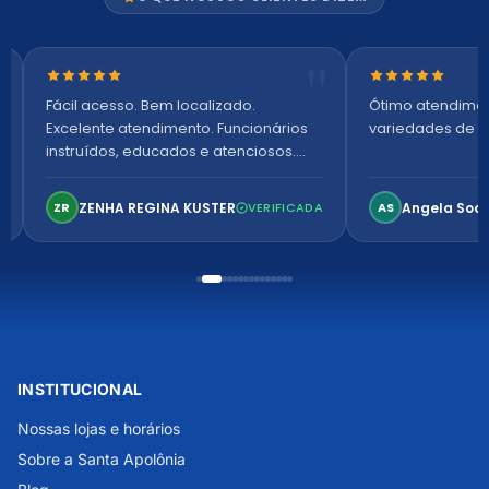
Nota 5 de 5 estrelas
Nota 5 de 5 es
Fácil acesso. Bem localizado.
Ótimo atendime
Excelente atendimento. Funcionários
variedades de p
instruídos, educados e atenciosos.
Ambiente arejado, espaçoso e
confortável. Perfeito!
ZENHA REGINA KUSTER
Angela Soa
ZR
VERIFICADA
AS
INSTITUCIONAL
Nossas lojas e horários
Sobre a Santa Apolônia