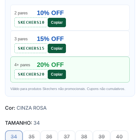
10% OFF
2 pares
SKECHERS10
Copiar
15% OFF
3 pares
SKECHERS15
Copiar
20% OFF
4+ pares
SKECHERS20
Copiar
Válido para produtos Skechers não promocionais. Cupons não cumulativos.
Cor:
CINZA ROSA
TAMANHO:
34
34
35
36
37
38
39
40