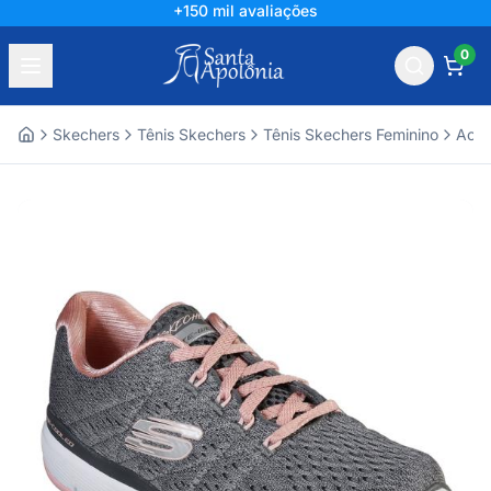
+150 mil avaliações
0
Skechers
Tênis Skechers
Tênis Skechers Feminino
Aces
Home