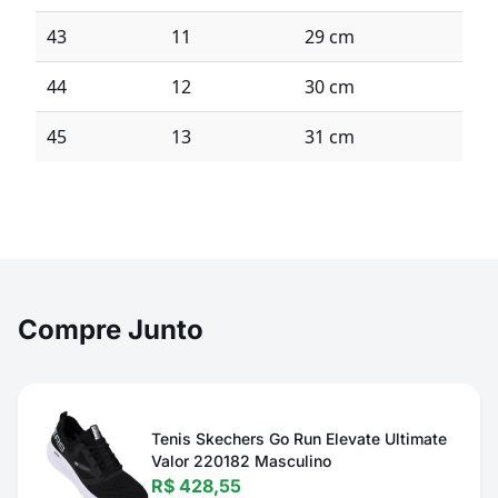
43
11
29 cm
44
12
30 cm
45
13
31 cm
Compre Junto
Tenis Skechers Go Run Elevate Ultimate
Valor 220182 Masculino
R$ 428,55