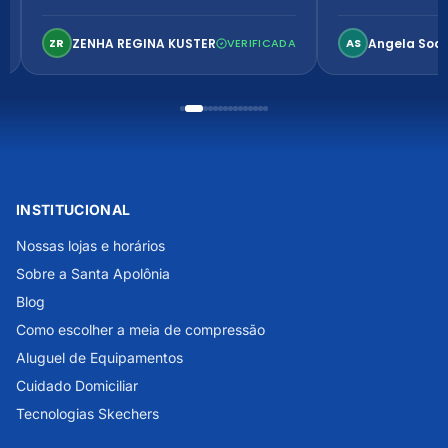
Ambiente arejado, espaçoso e
confortável. Perfeito!
ZENHA REGINA KUSTER
Angela Soa
ZR
VERIFICADA
AS
INSTITUCIONAL
Nossas lojas e horários
Sobre a Santa Apolônia
Blog
Como escolher a meia de compressão
Aluguel de Equipamentos
Cuidado Domiciliar
Tecnologias Skechers