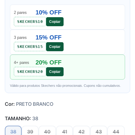
10% OFF
2 pares
SKECHERS10
Copiar
15% OFF
3 pares
SKECHERS15
Copiar
20% OFF
4+ pares
SKECHERS20
Copiar
Válido para produtos Skechers não promocionais. Cupons não cumulativos.
Cor:
PRETO BRANCO
TAMANHO:
38
38
39
40
41
42
43
44