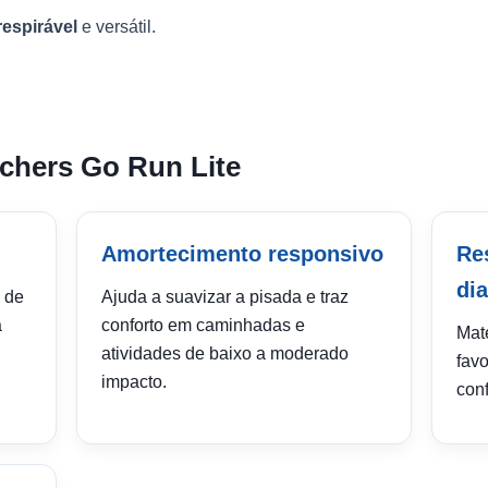
respirável
e versátil.
echers Go Run Lite
Amortecimento responsivo
Res
dia
 de
Ajuda a suavizar a pisada e traz
a
conforto em caminhadas e
Mate
atividades de baixo a moderado
favo
impacto.
conf