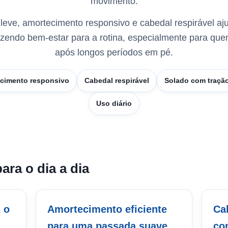
movimento.
leve, amortecimento responsivo e cabedal respirável aj
azendo bem-estar para a rotina, especialmente para qu
após longos períodos em pé.
cimento responsivo
Cabedal respirável
Solado com traçã
Uso diário
ara o dia a dia
 o
Amortecimento eficiente
Ca
para uma passada suave
co