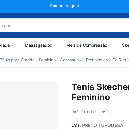
+150 mil avaliações
idade
Massageador
Meia de Compressão
Ske
Tênis para Corrida
Feminino
Acessórios
Tecnologias
Go Run
Tenis Skeche
Feminino
Ref.: 3109113 - BKTQ
Cor:
PRETO TURQUESA