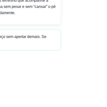
is feminino que acompanhe a
ina sem pesar e sem “cansar” o pé
idamente.
arço sem apertar demais. Se