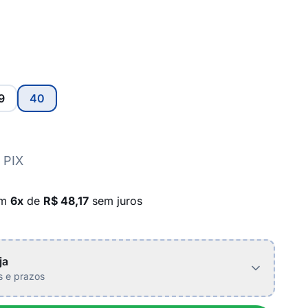
9
40
 PIX
em
6x
de
R$ 48,17
sem juros
ja
is e prazos