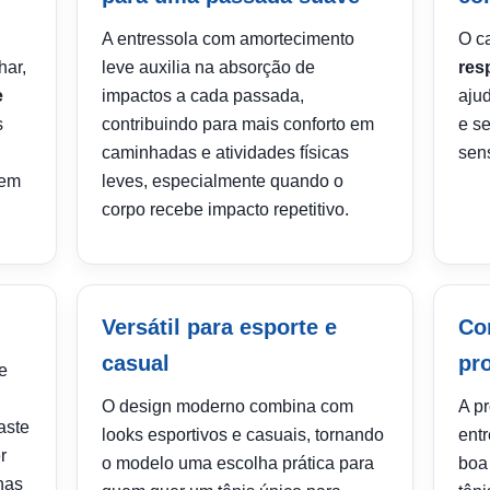
A entressola com amortecimento
O c
har,
leve auxilia na absorção de
res
e
impactos a cada passada,
aju
s
contribuindo para mais conforto em
e se
caminhadas e atividades físicas
sen
 em
leves, especialmente quando o
corpo recebe impacto repetitivo.
l
Versátil para esporte e
Co
casual
pr
e
O design moderno combina com
A p
aste
looks esportivos e casuais, tornando
ent
r
o modelo uma escolha prática para
boa
nas