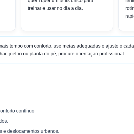
quem quer um tênis único para
tên
treinar e usar no dia a dia.
rot
rap
 mais tempo com conforto, use meias adequadas e ajuste o cad
ar, joelho ou planta do pé, procure orientação profissional.
onforto contínuo.
dos.
os e deslocamentos urbanos.