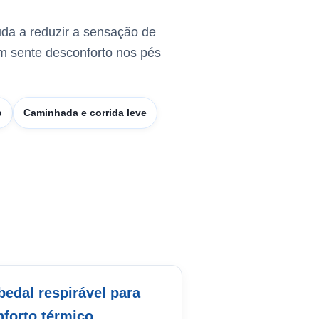
uda a reduzir a sensação de
em sente desconforto nos pés
o
Caminhada e corrida leve
bedal respirável para
nforto térmico