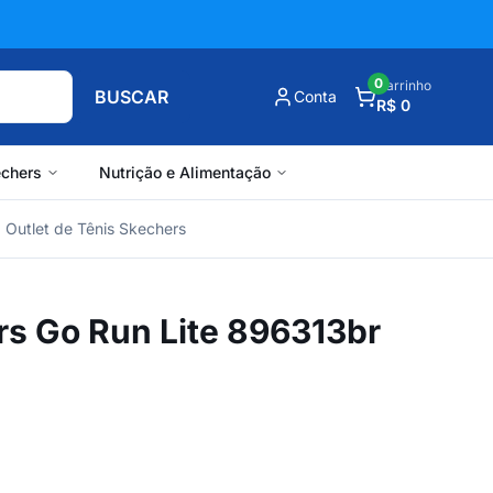
0
Carrinho
BUSCAR
Conta
R$ 0
chers
Nutrição e Alimentação
Outlet de Tênis Skechers
rs Go Run Lite 896313br