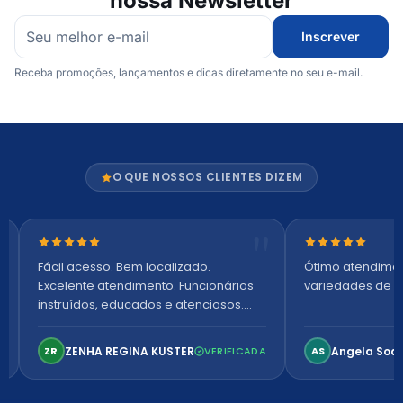
nossa Newsletter
Inscrever
Receba promoções, lançamentos e dicas diretamente no seu e-mail.
O QUE NOSSOS CLIENTES DIZEM
Nota 5 de 5 estrelas
Nota 5 de 5 es
Fácil acesso. Bem localizado.
Ótimo atendime
Excelente atendimento. Funcionários
variedades de p
instruídos, educados e atenciosos.
Ambiente arejado, espaçoso e
confortável. Perfeito!
ZENHA REGINA KUSTER
Angela Soa
ZR
VERIFICADA
AS