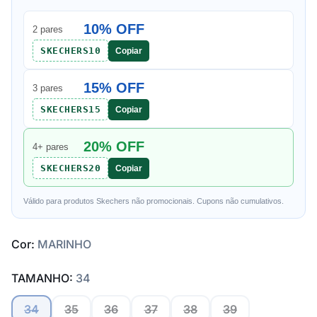
10% OFF
2 pares
SKECHERS10
Copiar
15% OFF
3 pares
SKECHERS15
Copiar
20% OFF
4+ pares
SKECHERS20
Copiar
Válido para produtos Skechers não promocionais. Cupons não cumulativos.
Cor:
MARINHO
TAMANHO:
34
34
35
36
37
38
39