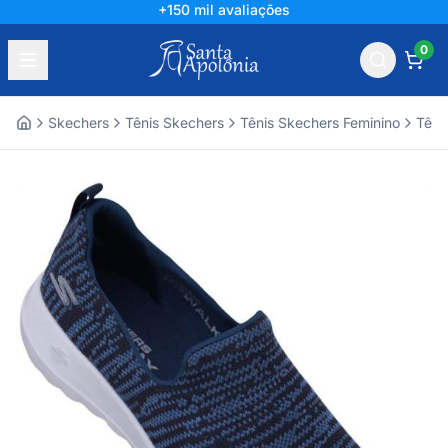
+150 mil avaliações
0
Skechers
Tênis Skechers
Tênis Skechers Feminino
Têni
Home