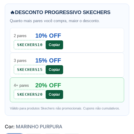
🔥
DESCONTO PROGRESSIVO SKECHERS
Quanto mais pares você compra, maior o desconto.
10% OFF
2 pares
SKECHERS10
Copiar
15% OFF
3 pares
SKECHERS15
Copiar
20% OFF
4+ pares
SKECHERS20
Copiar
Válido para produtos Skechers não promocionais. Cupons não cumulativos.
Cor:
MARINHO PURPURA