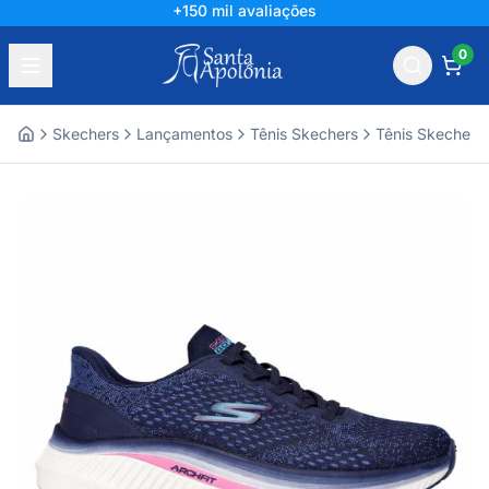
+150 mil avaliações
0
Skechers
Lançamentos
Tênis Skechers
Tênis Skechers
Home