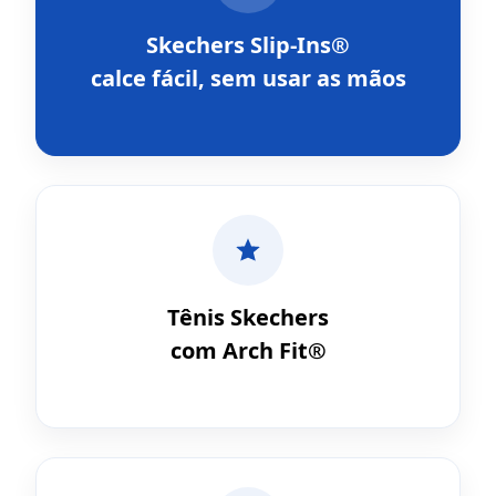
Skechers Slip-Ins®
calce fácil, sem usar as mãos
Tênis Skechers
com Arch Fit®