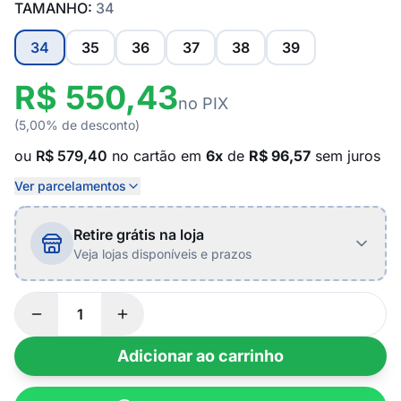
TAMANHO:
34
34
35
36
37
38
39
R$ 550,43
no PIX
(5,00% de desconto)
ou
R$ 579,40
no cartão em
6x
de
R$ 96,57
sem juros
Ver parcelamentos
Retire grátis na loja
Veja lojas disponíveis e prazos
Adicionar ao carrinho