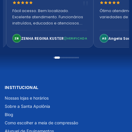
Nota 5 de 5 estrelas
Nota 5 de 5 es
Fácil acesso. Bem localizado.
Ótimo atendime
Excelente atendimento. Funcionários
variedades de p
instruídos, educados e atenciosos.
Ambiente arejado, espaçoso e
confortável. Perfeito!
ZENHA REGINA KUSTER
Angela Soa
ZR
VERIFICADA
AS
INSTITUCIONAL
Nossas lojas e horários
Sobre a Santa Apolônia
Blog
Como escolher a meia de compressão
Aluguel de Equipamentos