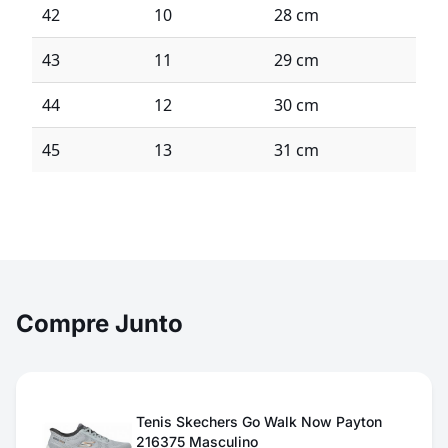
42
10
28 cm
43
11
29 cm
44
12
30 cm
45
13
31 cm
Compre Junto
Tenis Skechers Go Walk Now Payton
216375 Masculino