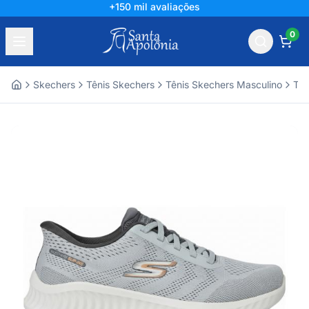
+150 mil avaliações
0
Skechers
Tênis Skechers
Tênis Skechers Masculino
Tên
Home