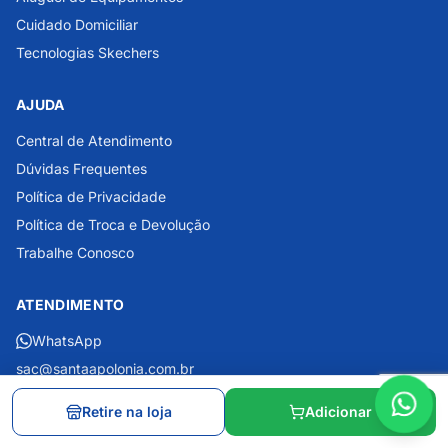
Cuidado Domiciliar
Tecnologias Skechers
AJUDA
Central de Atendimento
Dúvidas Frequentes
Política de Privacidade
Política de Troca e Devolução
Trabalhe Conosco
ATENDIMENTO
WhatsApp
sac@santaapolonia.com.br
Horário de atendimento SAC
Retire na loja
Adicionar
(Seg a Sex: 8h às 16h)