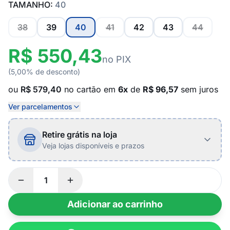
TAMANHO:
40
38
39
40
41
42
43
44
R$ 550,43
no PIX
(5,00% de desconto)
ou
R$ 579,40
no cartão em
6x
de
R$ 96,57
sem juros
Ver parcelamentos
Retire grátis na loja
Veja lojas disponíveis e prazos
Adicionar ao carrinho