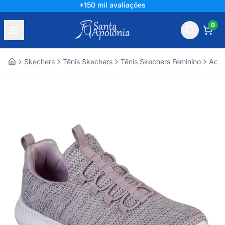
+150 mil avaliações
0
Skechers
Tênis Skechers
Tênis Skechers Feminino
Aces
Home