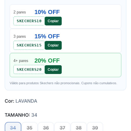
10% OFF
2 pares
SKECHERS10
Copiar
15% OFF
3 pares
SKECHERS15
Copiar
20% OFF
4+ pares
SKECHERS20
Copiar
Válido para produtos Skechers não promocionais. Cupons não cumulativos.
Cor:
LAVANDA
TAMANHO:
34
34
35
36
37
38
39