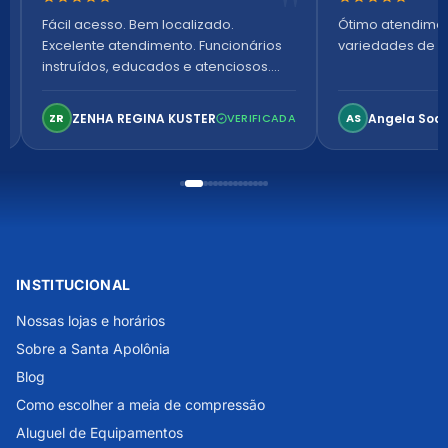
Nota 5 de 5 estrelas
Nota 5 de 5 es
Fácil acesso. Bem localizado.
Ótimo atendime
Excelente atendimento. Funcionários
variedades de p
instruídos, educados e atenciosos.
Ambiente arejado, espaçoso e
confortável. Perfeito!
ZENHA REGINA KUSTER
Angela Soa
ZR
VERIFICADA
AS
INSTITUCIONAL
Nossas lojas e horários
Sobre a Santa Apolônia
Blog
Como escolher a meia de compressão
Aluguel de Equipamentos