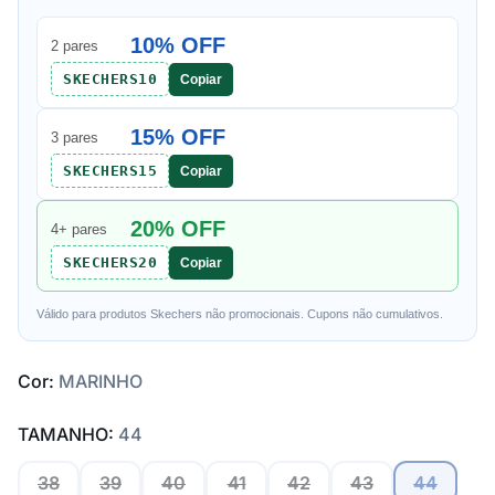
10% OFF
2 pares
SKECHERS10
Copiar
15% OFF
3 pares
SKECHERS15
Copiar
20% OFF
4+ pares
SKECHERS20
Copiar
Válido para produtos Skechers não promocionais. Cupons não cumulativos.
Cor:
MARINHO
TAMANHO:
44
38
39
40
41
42
43
44