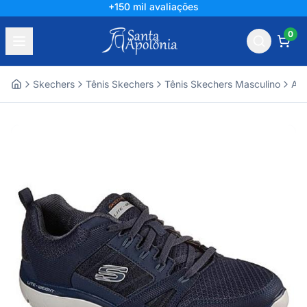
+150 mil avaliações
0
Skechers
Tênis Skechers
Tênis Skechers Masculino
Ace
Home