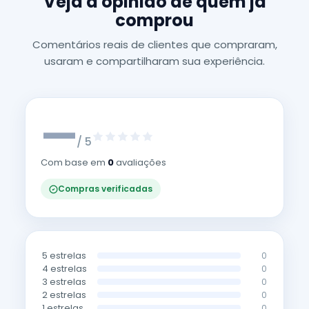
Veja a opinião de quem já
comprou
Comentários reais de clientes que compraram,
usaram e compartilharam sua experiência.
—
/ 5
Com base em
0
avaliações
Compras verificadas
5 estrelas
0
4 estrelas
0
3 estrelas
0
2 estrelas
0
1 estrelas
0