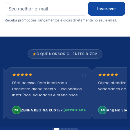
Inscrever
Receba promoções, lançamentos e dicas diretamente no seu e-mail.
O QUE NOSSOS CLIENTES DIZEM
Nota 5 de 5 estrelas
Nota 5 de 5 es
Fácil acesso. Bem localizado.
Ótimo atendime
Excelente atendimento. Funcionários
variedades de p
instruídos, educados e atenciosos.
Ambiente arejado, espaçoso e
confortável. Perfeito!
ZENHA REGINA KUSTER
Angela Soa
ZR
VERIFICADA
AS