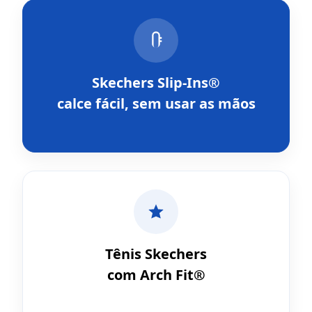
Skechers Slip-Ins®
calce fácil, sem usar as mãos
Tênis Skechers
com Arch Fit®