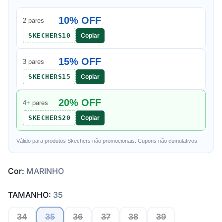
10% OFF
2 pares
SKECHERS10
Copiar
15% OFF
3 pares
SKECHERS15
Copiar
20% OFF
4+ pares
SKECHERS20
Copiar
Válido para produtos Skechers não promocionais. Cupons não cumulativos.
Cor:
MARINHO
TAMANHO:
35
34
35
36
37
38
39