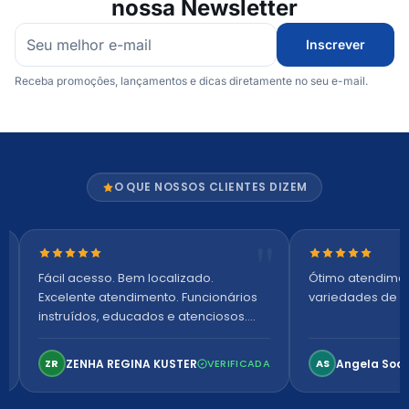
nossa Newsletter
Inscrever
Receba promoções, lançamentos e dicas diretamente no seu e-mail.
O QUE NOSSOS CLIENTES DIZEM
Nota 5 de 5 estrelas
Nota 5 de 5 es
Fácil acesso. Bem localizado.
Ótimo atendime
Excelente atendimento. Funcionários
variedades de p
instruídos, educados e atenciosos.
Ambiente arejado, espaçoso e
confortável. Perfeito!
ZENHA REGINA KUSTER
Angela Soa
ZR
VERIFICADA
AS