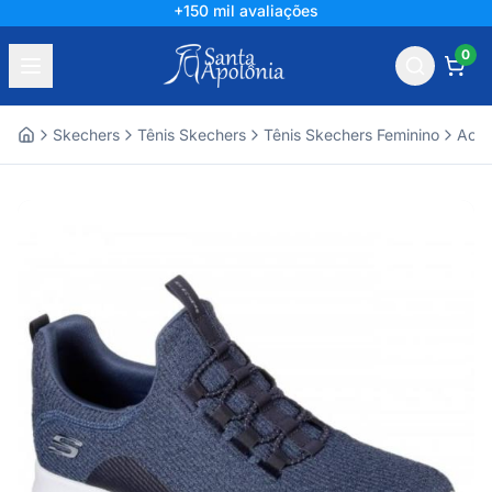
+150 mil avaliações
0
Skechers
Tênis Skechers
Tênis Skechers Feminino
Aces
Home