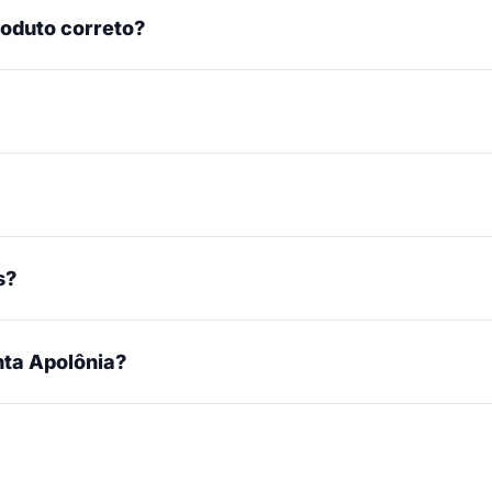
roduto correto?
s?
ta Apolônia?