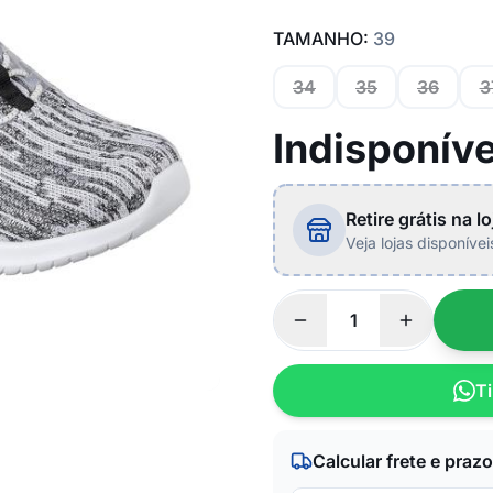
TAMANHO:
39
34
35
36
3
Indisponíve
Retire grátis na lo
Veja lojas disponíve
Ti
Calcular frete e prazo