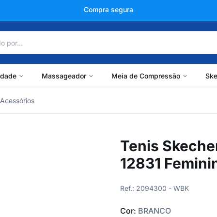
+150 mil avaliações
idade
Massageador
Meia de Compressão
Ske
Acessórios
Tenis Skecher
12831 Femini
Ref.: 2094300 - WBK
Cor:
BRANCO