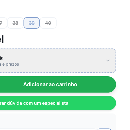
7
38
39
40
l
ja
is e prazos
Adicionar ao carrinho
rar dúvida com um especialista