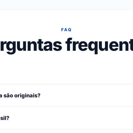
FAQ
rguntas frequen
 são originais?
sil?