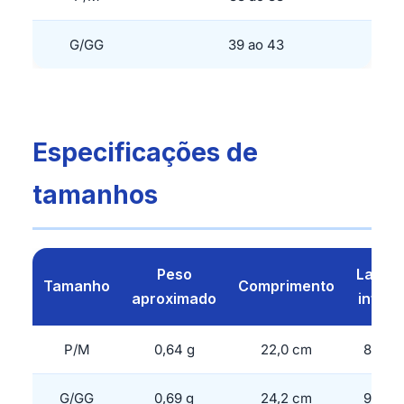
G/GG
39 ao 43
Especificações de
tamanhos
Peso
Largu
Tamanho
Comprimento
aproximado
inferi
P/M
0,64 g
22,0 cm
8,7 c
G/GG
0,69 g
24,2 cm
9,8 c