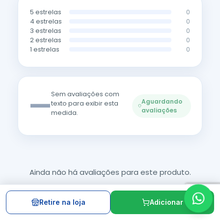
5 estrelas
0
4 estrelas
0
3 estrelas
0
2 estrelas
0
1 estrelas
0
—
Sem avaliações com
Aguardando
texto para exibir esta
avaliações
medida.
Ainda não há avaliações para este produto.
Retire na loja
Adicionar