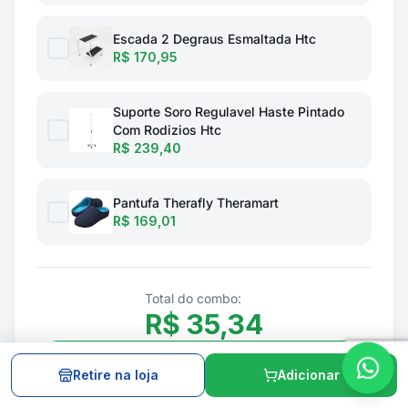
Escada 2 Degraus Esmaltada Htc
R$ 170,95
Suporte Soro Regulavel Haste Pintado
Com Rodizios Htc
R$ 239,40
Pantufa Therafly Theramart
R$ 169,01
Total do combo:
R$
35,34
Adicionar combo ao carrinho
Retire na loja
Adicionar