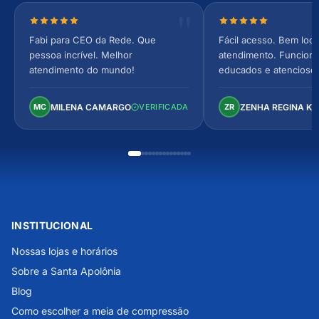
Nota 5 de 5 estrelas
Nota 5 de 5 estrel
Fabi para CEO da Rede. Que
Fácil acesso. Bem loca
pessoa incrível. Melhor
atendimento. Funcionár
atendimento do mundo!
educados e atencioso
arejado, espaçoso e co
Perfeito!
MILENA CAMARGO
ZENHA REGINA K
MC
VERIFICADA
ZR
INSTITUCIONAL
Nossas lojas e horários
Sobre a Santa Apolônia
Blog
Como escolher a meia de compressão