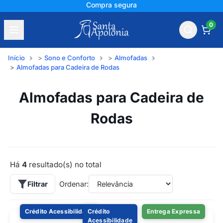
Compra segura
0
Início
Sono e Conforto
Almofadas
Almofadas para Cadeira de Rodas
Almofadas para Cadeira de
Rodas
Há
4
resultado(s) no total
Filtrar
Ordenar:
Crédito Acessibilidade
Crédito
Entrega Expressa
Acessibilidade