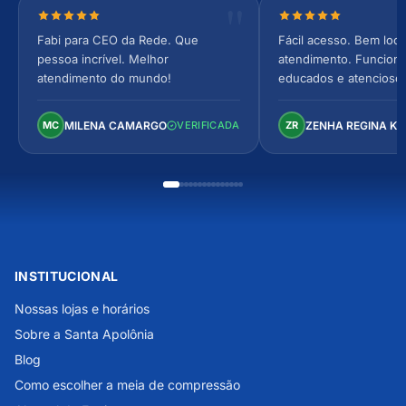
Nota 5 de 5 estrelas
Nota 5 de 5 estrel
Fabi para CEO da Rede. Que
Fácil acesso. Bem loca
pessoa incrível. Melhor
atendimento. Funcionár
atendimento do mundo!
educados e atencioso
arejado, espaçoso e co
Perfeito!
MILENA CAMARGO
ZENHA REGINA K
MC
VERIFICADA
ZR
INSTITUCIONAL
Nossas lojas e horários
Sobre a Santa Apolônia
Blog
Como escolher a meia de compressão