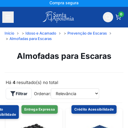
Compra segura
0
Início
Idoso e Acamado
Prevenção de Escaras
Almofadas para Escaras
Almofadas para Escaras
Há
4
resultado(s) no total
Filtrar
Ordenar:
to
Entrega Expressa
Crédito Acessibilidade
ibilidade