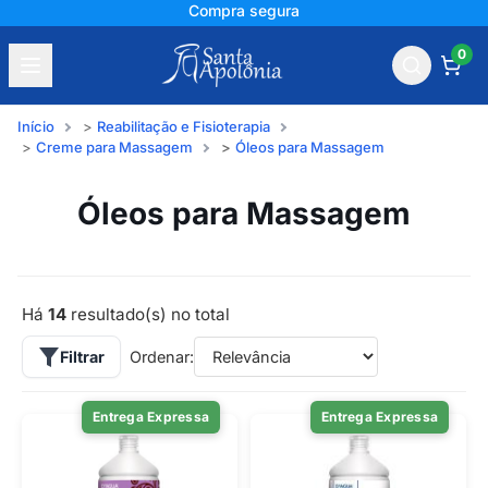
Compra segura
0
Início
Reabilitação e Fisioterapia
Creme para Massagem
Óleos para Massagem
Óleos para Massagem
Há
14
resultado(s) no total
Filtrar
Ordenar:
Entrega Expressa
Entrega Expressa