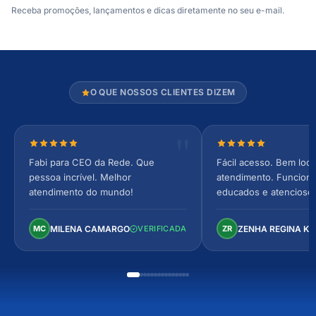
Receba promoções, lançamentos e dicas diretamente no seu e-mail.
O QUE NOSSOS CLIENTES DIZEM
Nota 5 de 5 estrelas
Nota 5 de 5 estrel
Fabi para CEO da Rede. Que
Fácil acesso. Bem loca
pessoa incrível. Melhor
atendimento. Funcionár
atendimento do mundo!
educados e atencioso
arejado, espaçoso e co
Perfeito!
MILENA CAMARGO
ZENHA REGINA K
MC
VERIFICADA
ZR