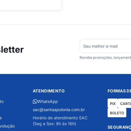
etter
Receba promoções, lançamentos
ATENDIMENTO
FORMAS D
to
WhatsApp
PIX
CART
sac@santaapolonia.com.br
BOLETO
e
Horário de atendimento SAC
(Seg a Sex: 8h às 16h)
evolução
SEGURANÇ