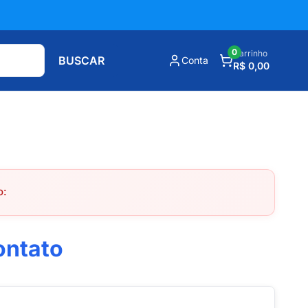
0
Carrinho
BUSCAR
Conta
R$ 0,00
o:
ontato