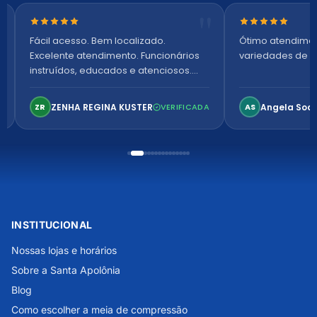
Nota 5 de 5 estrelas
Nota 5 de 5 es
Fácil acesso. Bem localizado.
Ótimo atendime
Excelente atendimento. Funcionários
variedades de p
instruídos, educados e atenciosos.
Ambiente arejado, espaçoso e
confortável. Perfeito!
ZENHA REGINA KUSTER
Angela Soa
ZR
VERIFICADA
AS
INSTITUCIONAL
Nossas lojas e horários
Sobre a Santa Apolônia
Blog
Como escolher a meia de compressão