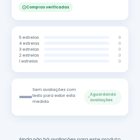
Compras verificadas
5 estrelas
0
4 estrelas
0
3 estrelas
0
2 estrelas
0
1 estrelas
0
—
Sem avaliações com
Aguardando
texto para exibir esta
avaliações
medida.
Ainda não há avaliações para este produto.