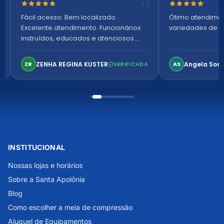
Nota 5 de 5 estrelas
Nota 5 de 5 es
Fácil acesso. Bem localizado.
Ótimo atendime
Excelente atendimento. Funcionários
variedades de p
instruídos, educados e atenciosos.
Ambiente arejado, espaçoso e
confortável. Perfeito!
ZENHA REGINA KUSTER
Angela Soa
ZR
VERIFICADA
AS
INSTITUCIONAL
Nossas lojas e horários
Sobre a Santa Apolônia
Blog
Como escolher a meia de compressão
Aluguel de Equipamentos