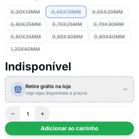
0,30X13MM
0,45X13MM
0,55X20MM
0,60X25MM
0,70X25MM
0,70X30MM
0,80X25MM
0,80X30MM
0,80X40MM
1,20X40MM
Indisponível
Retire grátis na loja
Veja lojas disponíveis e prazos
Adicionar ao carrinho