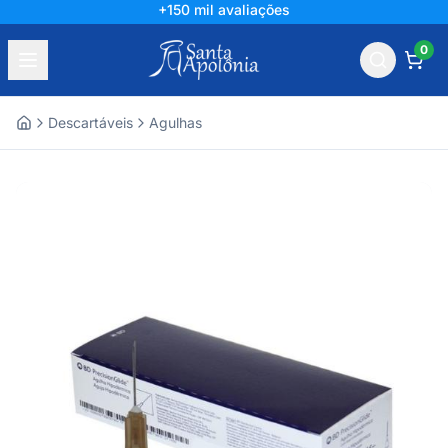
+150 mil avaliações
0
Descartáveis
Agulhas
Home