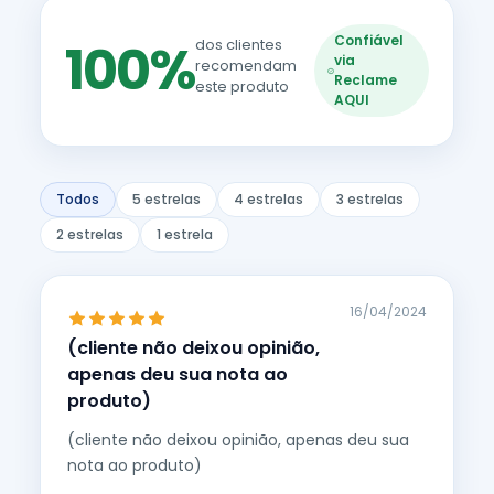
Confiável
100%
dos clientes
via
recomendam
Reclame
este produto
AQUI
Todos
5 estrelas
4 estrelas
3 estrelas
2 estrelas
1 estrela
16/04/2024
(cliente não deixou opinião,
apenas deu sua nota ao
produto)
(cliente não deixou opinião, apenas deu sua
nota ao produto)