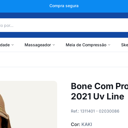
+150 mil avaliações
idade
Massageador
Meia de Compressão
Ske
Bone Com Pro
2021 Uv Line
Ref.: 1311401 - 02030086
Cor:
KAKI