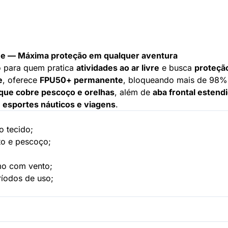
ne — Máxima proteção em qualquer aventura
o para quem pratica
atividades ao ar livre
e busca
proteção
e
, oferece
FPU50+ permanente
, bloqueando mais de 98%
 que cobre pescoço e orelhas
, além de
aba frontal estend
, esportes náuticos e viagens
.
o tecido;
to e pescoço;
mo com vento;
ríodos de uso;