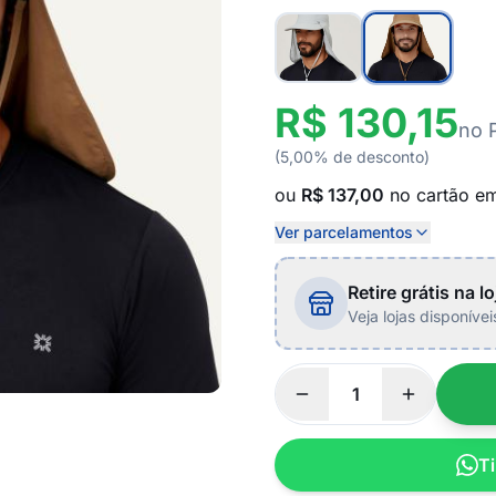
R$ 130,15
no 
(5,00% de desconto)
ou
R$ 137,00
no cartão e
Ver parcelamentos
Retire grátis na lo
Veja lojas disponíve
Ti