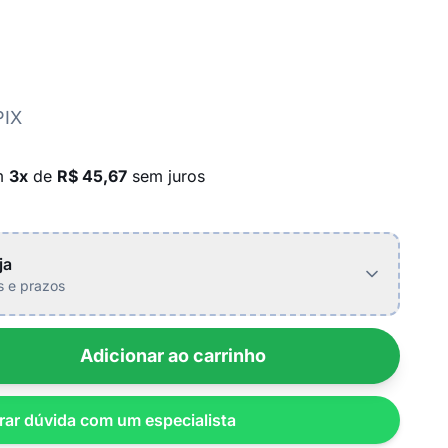
PIX
m
3x
de
R$ 45,67
sem juros
ja
is e prazos
Adicionar ao carrinho
rar dúvida com um especialista