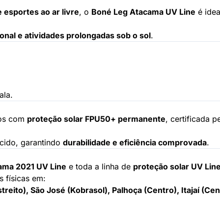
e esportes ao ar livre
, o
Boné Leg Atacama UV Line
é ide
ional e atividades prolongadas sob o sol
.
ala.
ios com
proteção solar FPU50+ permanente
, certificada p
ecido, garantindo
durabilidade e eficiência comprovada
.
ama 2021 UV Line
e toda a linha de
proteção solar UV Line
s físicas em:
treito), São José (Kobrasol), Palhoça (Centro), Itajaí (Ce