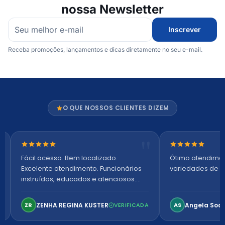
nossa Newsletter
Inscrever
Receba promoções, lançamentos e dicas diretamente no seu e-mail.
O QUE NOSSOS CLIENTES DIZEM
Nota 5 de 5 estrelas
Nota 5 de 5 es
Fácil acesso. Bem localizado.
Ótimo atendime
Excelente atendimento. Funcionários
variedades de p
instruídos, educados e atenciosos.
Ambiente arejado, espaçoso e
confortável. Perfeito!
ZENHA REGINA KUSTER
Angela Soa
ZR
VERIFICADA
AS