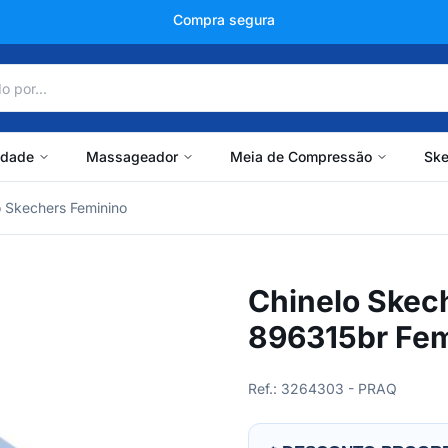
+150 mil avaliações
idade
Massageador
Meia de Compressão
Ske
o Skechers Feminino
Chinelo Skec
896315br Fem
Ref.: 3264303 - PRAQ