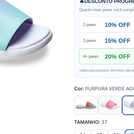
🔥
DESCONTO PROGRE
Quanto mais pares você compra
10% OFF
2 pares
15% OFF
3 pares
20% OFF
4+ pares
Válido para produtos Skechers não p
Cor:
PURPURA VERDE AG
TAMANHO:
37