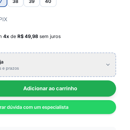
7
38
39
40
PIX
em
4x
de
R$ 49,98
sem juros
ja
is e prazos
Adicionar ao carrinho
rar dúvida com um especialista