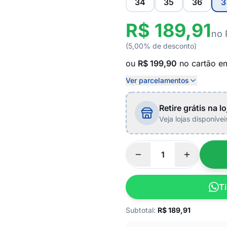
34
35
36
3
R$ 189,91
no 
(5,00% de desconto)
ou
R$ 199,90
no cartão 
Ver parcelamentos
Retire grátis na lo
Veja lojas disponíve
Ti
Subtotal:
R$
189,91