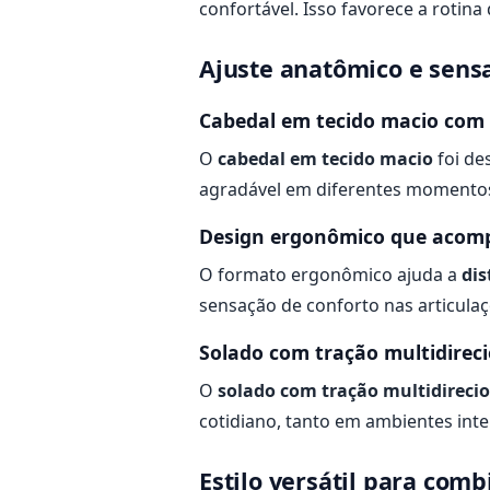
confortável. Isso favorece a rotin
Ajuste anatômico e sens
Cabedal em tecido macio com 
O
cabedal em tecido macio
foi de
agradável em diferentes momentos
Design ergonômico que acomp
O formato ergonômico ajuda a
dis
sensação de conforto nas articula
Solado com tração multidirec
O
solado com tração multidireci
cotidiano, tanto em ambientes int
Estilo versátil para comb