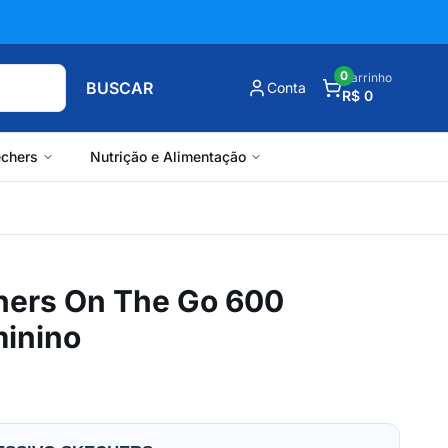
0
Carrinho
BUSCAR
Conta
R$ 0
chers
Nutrição e Alimentação
hers On The Go 600
inino