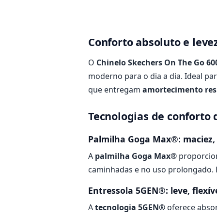
Conforto absoluto e lev
O
Chinelo Skechers On The Go 6
moderno para o dia a dia. Ideal pa
que entregam
amortecimento res
Tecnologias de conforto 
Palmilha Goga Max®: maciez, 
A
palmilha Goga Max®
proporcion
caminhadas e no uso prolongado. 
Entressola 5GEN®: leve, flexí
A
tecnologia 5GEN®
oferece absor