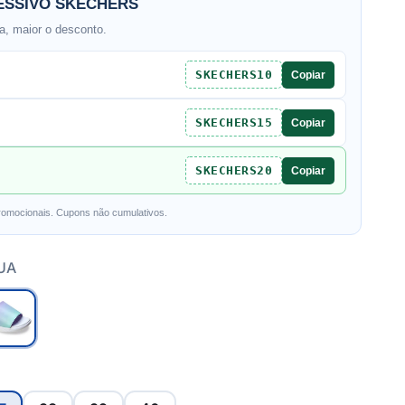
SSIVO SKECHERS
, maior o desconto.
SKECHERS10
Copiar
SKECHERS15
Copiar
SKECHERS20
Copiar
romocionais. Cupons não cumulativos.
UA