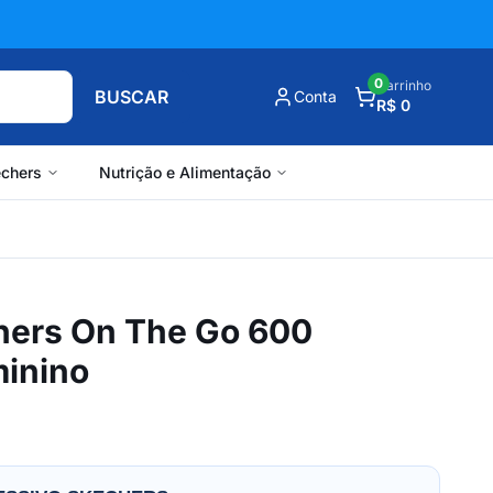
0
Carrinho
BUSCAR
Conta
R$ 0
chers
Nutrição e Alimentação
hers On The Go 600
inino