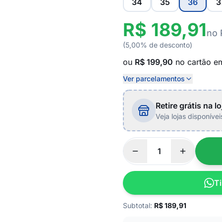
34
35
36
3
R$ 189,91
no 
(5,00% de desconto)
ou
R$ 199,90
no cartão 
Ver parcelamentos
Retire grátis na lo
Veja lojas disponíve
Ti
Subtotal:
R$
189,91