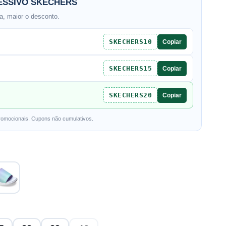
SSIVO SKECHERS
, maior o desconto.
SKECHERS10
Copiar
SKECHERS15
Copiar
SKECHERS20
Copiar
romocionais. Cupons não cumulativos.