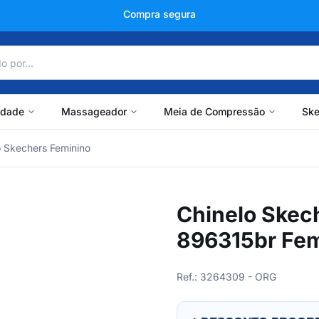
+150 mil avaliações
idade
Massageador
Meia de Compressão
Ske
o Skechers Feminino
Chinelo Skec
896315br Fem
Ref.: 3264309 - ORG