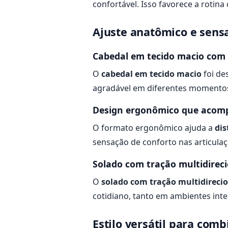
confortável. Isso favorece a rotin
Ajuste anatômico e sens
Cabedal em tecido macio com 
O
cabedal em tecido macio
foi de
agradável em diferentes momentos
Design ergonômico que acomp
O formato ergonômico ajuda a
dis
sensação de conforto nas articula
Solado com tração multidirec
O
solado com tração multidireci
cotidiano, tanto em ambientes int
Estilo versátil para comb