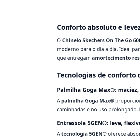
Conforto absoluto e lev
O
Chinelo Skechers On The Go 6
moderno para o dia a dia. Ideal pa
que entregam
amortecimento res
Tecnologias de conforto 
Palmilha Goga Max®: maciez, 
A
palmilha Goga Max®
proporcion
caminhadas e no uso prolongado. 
Entressola 5GEN®: leve, flexí
A
tecnologia 5GEN®
oferece absor