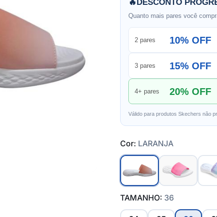
🔥
DESCONTO PROGRE
Quanto mais pares você compra
10% OFF
2 pares
15% OFF
3 pares
20% OFF
4+ pares
Válido para produtos Skechers não p
Cor:
LARANJA
TAMANHO:
36