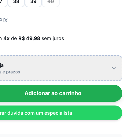
7
38
39
40
PIX
em
4x
de
R$ 49,98
sem juros
ja
is e prazos
Adicionar ao carrinho
rar dúvida com um especialista