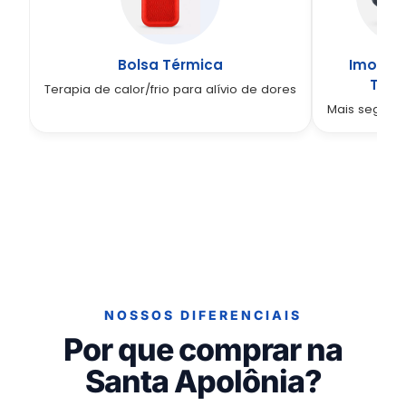
Bolsa Térmica
Imobili
Torn
Terapia de calor/frio para alívio de dores
Mais segura
NOSSOS DIFERENCIAIS
Por que comprar na
Santa Apolônia?