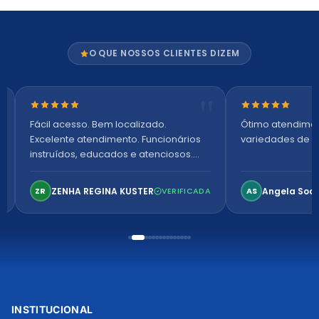
O QUE NOSSOS CLIENTES DIZEM
Nota 5 de 5 estrelas
Nota 5 de 5 es
Fácil acesso. Bem localizado.
Ótimo atendime
Excelente atendimento. Funcionários
variedades de p
instruídos, educados e atenciosos.
Ambiente arejado, espaçoso e
confortável. Perfeito!
ZENHA REGINA KUSTER
Angela Soa
ZR
VERIFICADA
AS
INSTITUCIONAL