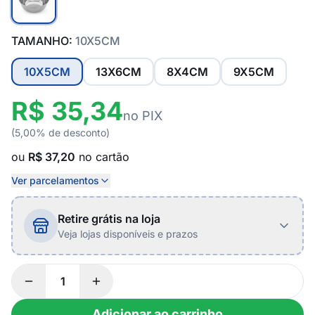
TAMANHO:
10X5CM
10X5CM
13X6CM
8X4CM
9X5CM
R$ 35,34
no PIX
(5,00% de desconto)
ou
R$ 37,20
no cartão
Ver parcelamentos
Retire grátis na loja
Veja lojas disponíveis e prazos
Adicionar ao carrinho