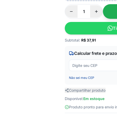
Ti
Subtotal:
R$
37,91
Calcular frete e prazo
Não sei meu CEP
Compartilhar produto
Disponível:
Em estoque
Produto pronto para envio