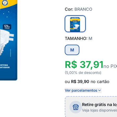
Cor:
BRANCO
TAMANHO:
M
M
R$ 37,91
no PI
(5,00% de desconto)
ou
R$ 39,90
no cartão
Ver parcelamentos
Retire grátis na lo
Veja lojas disponíve