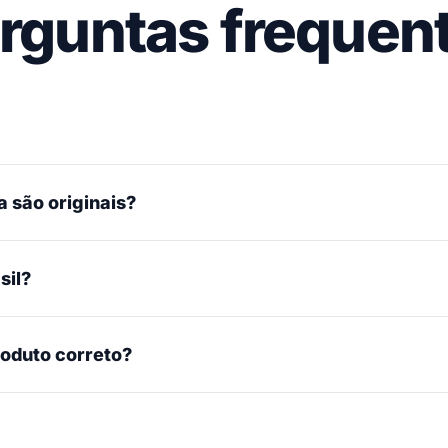
rguntas frequen
 são originais?
sil?
roduto correto?