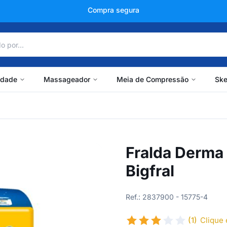
+150 mil avaliações
idade
Massageador
Meia de Compressão
Ske
Fralda Derma
Bigfral
Ref.: 2837900 - 15775-4
(1)
Clique 