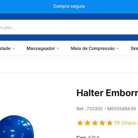
+150 mil avaliações
idade
Massageador
Meia de Compressão
Ske
Halter Embor
Ref.: 720300 - ME00549A39
(1)
Clique 
Cor:
AZUL