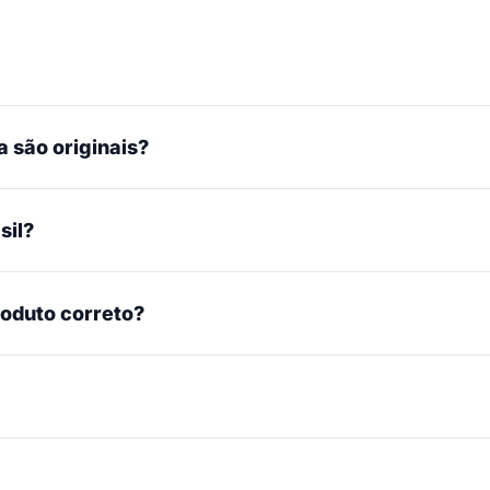
 são originais?
sil?
roduto correto?