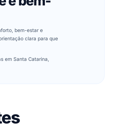
de e bem-
forto, bem-estar e
orientação clara para que
as em Santa Catarina,
tes