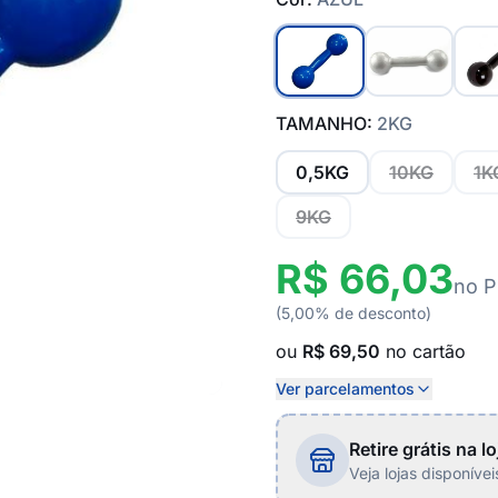
TAMANHO:
2KG
0,5KG
10KG
1K
9KG
R$ 66,03
no P
(5,00% de desconto)
ou
R$ 69,50
no cartão
Ver parcelamentos
Retire grátis na lo
Veja lojas disponíve