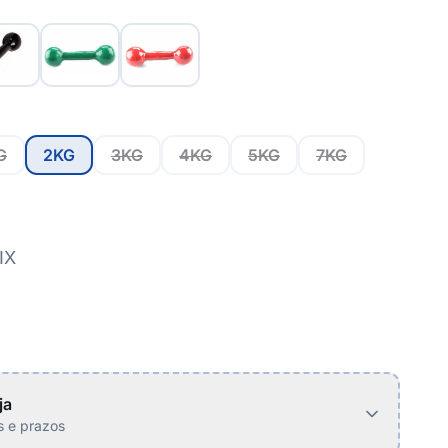
G
2KG
3KG
4KG
5KG
7KG
IX
ja
is e prazos