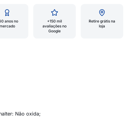
60 anos no
+150 mil
Retire grátis na
mercado
avaliações no
loja
Google
halter: Não oxida;